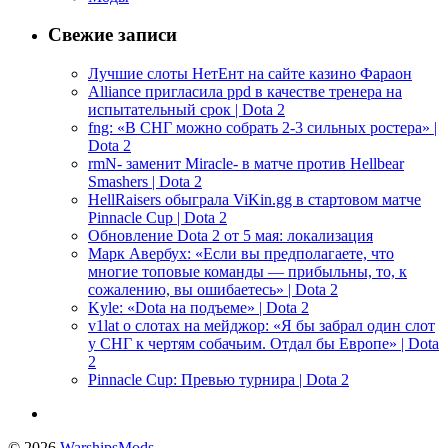
Свежие записи
Лучшие слоты НетЕнт на сайте казино Фараон
Alliance пригласила ppd в качестве тренера на
испытательный срок | Dota 2
fng: «В СНГ можно собрать 2-3 сильных ростера» |
Dota 2
rmN- заменит Miracle- в матче против Hellbear
Smashers | Dota 2
HellRaisers обыграла ViKin.gg в стартовом матче
Pinnacle Cup | Dota 2
Обновление Dota 2 от 5 мая: локализация
Марк Авербух: «Если вы предполагаете, что
многие топовые команды — прибыльны, то, к
сожалению, вы ошибаетесь» | Dota 2
Kyle: «Dota на подъеме» | Dota 2
v1lat о слотах на мейджор: «Я бы забрал один слот
у СНГ к чертям собачьим. Отдал бы Европе» | Dota
2
Pinnacle Cup: Превью турнира | Dota 2
© 2026
WarshipsMods