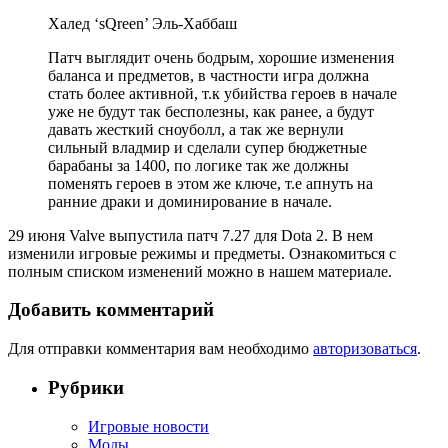
Халед ‘sQreen’ Эль-Хаббаш
Патч выглядит очень бодрым, хорошие изменения
баланса и предметов, в частности игра должна
стать более активной, т.к убийства героев в начале
уже не будут так бесполезны, как ранее, а будут
давать жесткий сноуболл, а так же вернули
сильный владмир и сделали супер бюджетные
барабаны за 1400, по логике так же должны
поменять героев в этом же ключе, т.е апнуть на
ранние драки и доминирование в начале.
29 июня Valve выпустила патч 7.27 для Dota 2. В нем
изменили игровые режимы и предметы. Ознакомиться с
полным списком изменений можно в нашем материале.
Добавить комментарий
Для отправки комментария вам необходимо
авторизоваться
.
Рубрики
Игровые новости
Моды