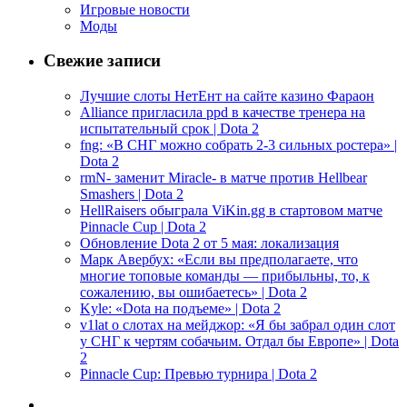
Игровые новости
Моды
Свежие записи
Лучшие слоты НетЕнт на сайте казино Фараон
Alliance пригласила ppd в качестве тренера на
испытательный срок | Dota 2
fng: «В СНГ можно собрать 2-3 сильных ростера» |
Dota 2
rmN- заменит Miracle- в матче против Hellbear
Smashers | Dota 2
HellRaisers обыграла ViKin.gg в стартовом матче
Pinnacle Cup | Dota 2
Обновление Dota 2 от 5 мая: локализация
Марк Авербух: «Если вы предполагаете, что
многие топовые команды — прибыльны, то, к
сожалению, вы ошибаетесь» | Dota 2
Kyle: «Dota на подъеме» | Dota 2
v1lat о слотах на мейджор: «Я бы забрал один слот
у СНГ к чертям собачьим. Отдал бы Европе» | Dota
2
Pinnacle Cup: Превью турнира | Dota 2