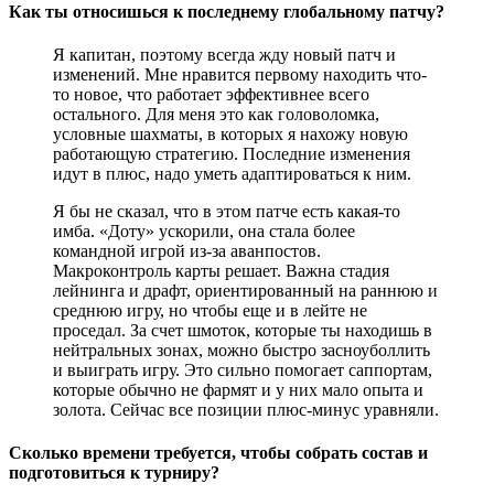
Как ты относишься к последнему глобальному патчу?
Я капитан, поэтому всегда жду новый патч и
изменений. Мне нравится первому находить что-
то новое, что работает эффективнее всего
остального. Для меня это как головоломка,
условные шахматы, в которых я нахожу новую
работающую стратегию. Последние изменения
идут в плюс, надо уметь адаптироваться к ним.
Я бы не сказал, что в этом патче есть какая-то
имба. «Доту» ускорили, она стала более
командной игрой из-за аванпостов.
Макроконтроль карты решает. Важна стадия
лейнинга и драфт, ориентированный на раннюю и
среднюю игру, но чтобы еще и в лейте не
проседал. За счет шмоток, которые ты находишь в
нейтральных зонах, можно быстро засноуболлить
и выиграть игру. Это сильно помогает саппортам,
которые обычно не фармят и у них мало опыта и
золота. Сейчас все позиции плюс-минус уравняли.
Сколько времени требуется, чтобы собрать состав и
подготовиться к турниру?