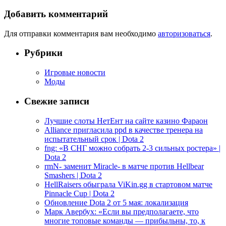
Добавить комментарий
Для отправки комментария вам необходимо
авторизоваться
.
Рубрики
Игровые новости
Моды
Свежие записи
Лучшие слоты НетЕнт на сайте казино Фараон
Alliance пригласила ppd в качестве тренера на
испытательный срок | Dota 2
fng: «В СНГ можно собрать 2-3 сильных ростера» |
Dota 2
rmN- заменит Miracle- в матче против Hellbear
Smashers | Dota 2
HellRaisers обыграла ViKin.gg в стартовом матче
Pinnacle Cup | Dota 2
Обновление Dota 2 от 5 мая: локализация
Марк Авербух: «Если вы предполагаете, что
многие топовые команды — прибыльны, то, к