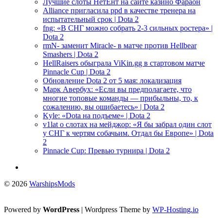
Лучшие слоты НетЕнт на сайте казино Фараон
Alliance пригласила ppd в качестве тренера на
испытательный срок | Dota 2
fng: «В СНГ можно собрать 2-3 сильных ростера» |
Dota 2
rmN- заменит Miracle- в матче против Hellbear
Smashers | Dota 2
HellRaisers обыграла ViKin.gg в стартовом матче
Pinnacle Cup | Dota 2
Обновление Dota 2 от 5 мая: локализация
Марк Авербух: «Если вы предполагаете, что
многие топовые команды — прибыльны, то, к
сожалению, вы ошибаетесь» | Dota 2
Kyle: «Dota на подъеме» | Dota 2
v1lat о слотах на мейджор: «Я бы забрал один слот
у СНГ к чертям собачьим. Отдал бы Европе» | Dota
2
Pinnacle Cup: Превью турнира | Dota 2
© 2026
WarshipsMods
Powered by
WordPress
| Wordpress Theme by
WP-Hosting.io