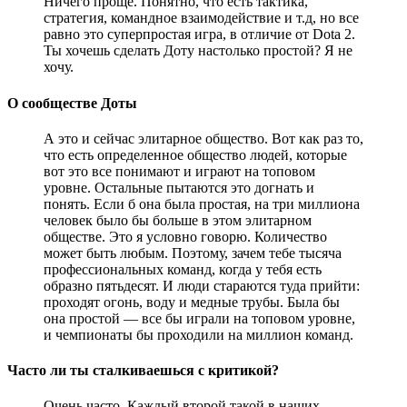
Ничего проще. Понятно, что есть тактика,
стратегия, командное взаимодействие и т.д, но все
равно это суперпростая игра, в отличие от Dota 2.
Ты хочешь сделать Доту настолько простой? Я не
хочу.
О сообществе Доты
А это и сейчас элитарное общество. Вот как раз то,
что есть определенное общество людей, которые
вот это все понимают и играют на топовом
уровне. Остальные пытаются это догнать и
понять. Если б она была простая, на три миллиона
человек было бы больше в этом элитарном
обществе. Это я условно говорю. Количество
может быть любым. Поэтому, зачем тебе тысяча
профессиональных команд, когда у тебя есть
образно пятьдесят. И люди стараются туда прийти:
проходят огонь, воду и медные трубы. Была бы
она простой — все бы играли на топовом уровне,
и чемпионаты бы проходили на миллион команд.
Часто ли ты сталкиваешься с критикой?
Очень часто. Каждый второй такой в наших