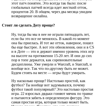
этот патч понятен. Это всегда так было: после
глобальных патчей всегда идет жесткий отток,
процентов 20. В общем, через два месяца увидим
возвращение онлайна.
Стоит ли сделать Доту проще?
Ну, тогда бы мы в нее не играли пятнадцать лет,
если бы это все не менялось. В какой-то момент
она бы приелась. И тот же отток, наверное, пошел
бы еще быстрее. А вот эти обновления, они и в CS
и в Доте — это и держит именно уровень этих игр
на высоте на протяжении 15-20 лет. И они до сих
пор в топе держатся, как соревновательные
дисциплины. Уже умерли и Warcraft, и Starcraft, и
вообще все. Так что по-другому быть не может.
Будем стоять на месте — игры будут умирать.
Ну насколько проще? Настолько простой, как
футбол? Ты вообще вот задумывался, почему
футбол такой популярный? Это настолько простая
игра. 22 взрослых дядьки гоняют мячик по травке
и пытаются забить в определенную фигуру. Это
самая простая игра, которая только может быть.