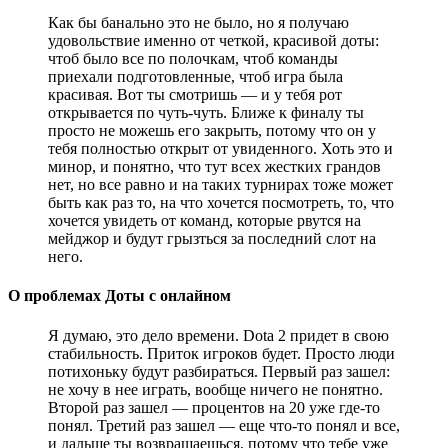
Как бы банально это не было, но я получаю
удовольствие именно от четкой, красивой доты:
чтоб было все по полочкам, чтоб команды
приехали подготовленные, чтоб игра была
красивая. Вот ты смотришь — и у тебя рот
открывается по чуть-чуть. Ближе к финалу ты
просто не можешь его закрыть, потому что он у
тебя полностью открыт от увиденного. Хоть это и
минор, и понятно, что тут всех жестких грандов
нет, но все равно и на таких турнирах тоже может
быть как раз то, на что хочется посмотреть, то, что
хочется увидеть от команд, которые рвутся на
мейджор и будут грызться за последний слот на
него.
О проблемах Доты с онлайном
Я думаю, это дело времени. Dota 2 придет в свою
стабильность. Приток игроков будет. Просто люди
потихоньку будут разбираться. Первый раз зашел:
не хочу в нее играть, вообще ничего не понятно.
Второй раз зашел — процентов на 20 уже где-то
понял. Третий раз зашел — еще что-то понял и все,
и дальше ты возвращаешься, потому что тебе уже