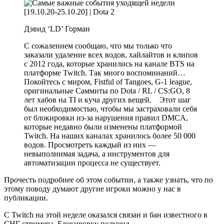
Дэвид ‘LD’ Горман
С сожалением сообщаю, что мы только что
заказали удаление всех водов, хайлайтов и клипов
с 2012 года, которые хранились на канале BTS на
платформе Twitch. Так много воспоминаний…
Покойтесь с миром, Fistful of Tangoes, G-1 league,
оригинальные Саммиты по Dota / RL / CS:GO, 8
лет хабов на TI и куча других вещей. Этот шаг
был необходимостью, чтобы мы застраховали себя
от блокировки из-за нарушения правил DMCA,
которые недавно были изменены платформой
Twitch. На наших каналах хранилось более 50 000
водов. Просмотреть каждый из них —
невыполнимая задача, а инструментов для
автоматизации процесса не существует.
Прочесть подробнее об этом событии, а также узнать, что по
этому поводу думают другие игроки можно у нас в
публикации.
С Twitch на этой неделе оказался связан и бан известного в
СНГ стримера. Блокировку получил