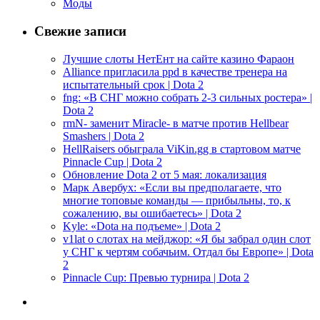
Моды
Свежие записи
Лучшие слоты НетЕнт на сайте казино Фараон
Alliance пригласила ppd в качестве тренера на
испытательный срок | Dota 2
fng: «В СНГ можно собрать 2-3 сильных ростера» |
Dota 2
rmN- заменит Miracle- в матче против Hellbear
Smashers | Dota 2
HellRaisers обыграла ViKin.gg в стартовом матче
Pinnacle Cup | Dota 2
Обновление Dota 2 от 5 мая: локализация
Марк Авербух: «Если вы предполагаете, что
многие топовые команды — прибыльны, то, к
сожалению, вы ошибаетесь» | Dota 2
Kyle: «Dota на подъеме» | Dota 2
v1lat о слотах на мейджор: «Я бы забрал один слот
у СНГ к чертям собачьим. Отдал бы Европе» | Dota
2
Pinnacle Cup: Превью турнира | Dota 2