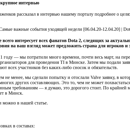
л крупное интервью
женков рассказал в интервью нашему порталу подробнее о целя
е всего интересует всех фанатов Dota 2, следящих за актуал
ловия на ваш взгляд может предложить страна для игроков и 
2021 году — мы потратили много времени, почти весь март, на п
рганизаторов для проведения TI в Минске. Затем мы подали заяв
т всех участников без каких-либо сносок и обязательств.
ем не менее, мы сделали попытку и отослали Valve заявку, в ко
ногих других составляющих. Это то, чем не может похвастаться, 
енным требованиям — я думаю, это дорогого стоит. По крайней ме
дет в Минск.
и можно в нашей статье.
овках в составах: