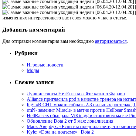
изменениях интересующего вас героя можно у нас в статье.
Добавить комментарий
Для отправки комментария вам необходимо
авторизоваться
.
Рубрики
Игровые новости
Моды
Свежие записи
Лучшие слоты НетЕнт на сайте казино Фараон
Alliance пригласила ppd в качестве тренера на испыт
fng: «В СНГ можно собрать 2-3 сильных ростера» | D
rmN- заменит Miracle- в матче против Hellbear Smashe
HellRaisers обыграла ViKin.gg в стартовом матче Pinn
Обновление Dota 2 от 5 мая: локализация
Марк Авербух: «Если вы предполагаете, что многие
Kyle: «Dota на подъеме» | Dota 2