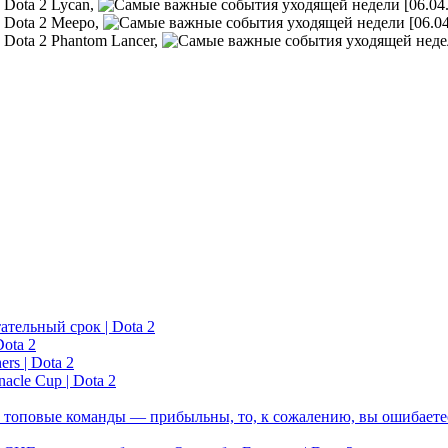
Lycan,
Meepo,
Phantom Lancer,
ательный срок | Dota 2
ota 2
rs | Dota 2
acle Cup | Dota 2
 топовые команды — прибыльны, то, к сожалению, вы ошибаетес