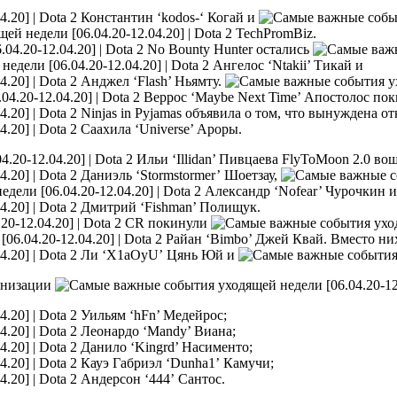
Константин ‘kodos-‘ Когай и
TechPromBiz.
No Bounty Hunter остались
Ангелос ‘Ntakii’ Тикай и
Анджел ‘Flash’ Ньямту.
Веррос ‘Maybe Next Time’ Апостолос поки
Ninjas in Pyjamas объявила о том, что вынуждена от
Саахила ‘Universe’ Ароры.
Ильи ‘Illidan’ Пивцаева FlyToMoon 2.0 в
Даниэль ‘Stormstormer’ Шоетзау,
Александр ‘Nofear’ Чурочкин 
Дмитрий ‘Fishman’ Полищук.
CR покинули
Райан ‘Bimbo’ Джей Квай. Вместо ни
Ли ‘X1aOyU’ Цянь Юй и
ганизации
Уильям ‘hFn’ Медейрос;
Леонардо ‘Mandy’ Виана;
Данило ‘Kingrd’ Насименто;
Кауэ Габриэл ‘Dunha1’ Камучи;
Андерсон ‘444’ Сантос.