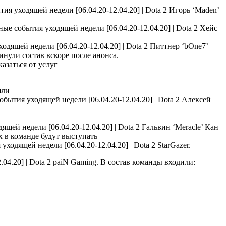
Игорь ‘Maden’
Хейс
Питтнер ‘bOne7’
нули состав вскоре после анонса.
казаться от услуг
ошли
Алексей
и
Гальвин ‘Meracle’ Кан
х в команде будут выступать
StarGazer.
paiN Gaming. В состав команды входили: