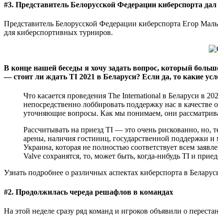
#3. Представитель Белорусской Федерации киберспорта да
Представитель Белорусской Федерации киберспорта Егор Малы
для киберспортивных турниров.
В конце нашей беседы я хочу задать вопрос, который больш
— стоит ли ждать TI 2021 в Беларуси? Если да, то какие ус
Что касается проведения The International в Беларуси в 
непосредственно лоббировать поддержку нас в качестве о
уточняющие вопросы. Как мы понимаем, они рассматриваю
Рассчитывать на приезд TI — это очень рискованно, но, т
арены, наличия гостиниц, государственной поддержки и м
Украина, которая не полностью соответствует всем заявл
Valve сохранятся, то, может быть, когда-нибудь TI и прие
Узнать подробнее о различных аспектах киберспорта в Беларус
#2. Продолжилась череда решафлов в командах
На этой неделе сразу ряд команд и игроков объявили о перестан