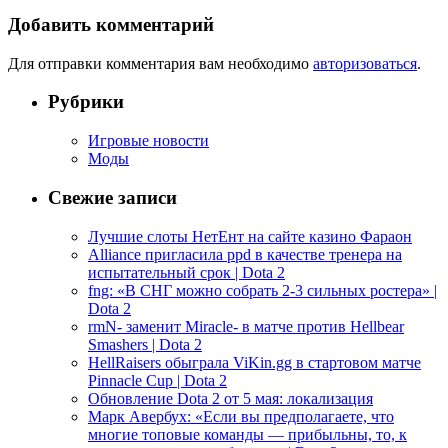
Добавить комментарий
Для отправки комментария вам необходимо
авторизоваться
.
Рубрики
Игровые новости
Моды
Свежие записи
Лучшие слоты НетЕнт на сайте казино Фараон
Alliance пригласила ppd в качестве тренера на
испытательный срок | Dota 2
fng: «В СНГ можно собрать 2-3 сильных ростера» |
Dota 2
rmN- заменит Miracle- в матче против Hellbear
Smashers | Dota 2
HellRaisers обыграла ViKin.gg в стартовом матче
Pinnacle Cup | Dota 2
Обновление Dota 2 от 5 мая: локализация
Марк Авербух: «Если вы предполагаете, что
многие топовые команды — прибыльны, то, к