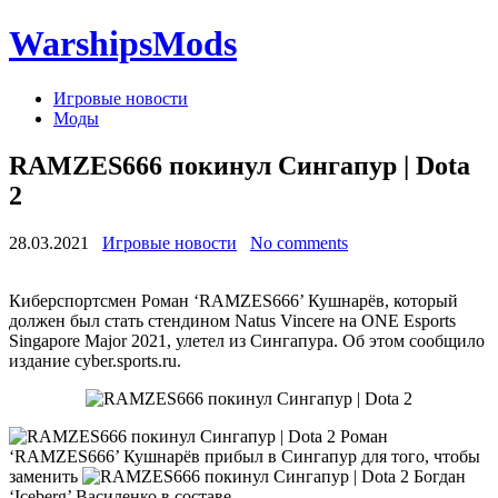
WarshipsMods
Игровые новости
Моды
RAMZES666 покинул Сингапур | Dota
2
28.03.2021
Игровые новости
No comments
Киберспортсмен Роман ‘RAMZES666’ Кушнарёв, который
должен был стать стендином Natus Vincere на ONE Esports
Singapore Major 2021, улетел из Сингапура. Об этом сообщило
издание cyber.sports.ru.
Роман
‘RAMZES666’ Кушнарёв прибыл в Сингапур для того, чтобы
заменить
Богдан
‘Iceberg’ Василенко в составе