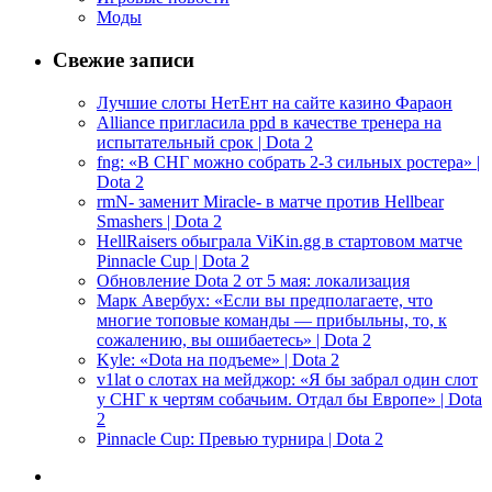
Моды
Свежие записи
Лучшие слоты НетЕнт на сайте казино Фараон
Alliance пригласила ppd в качестве тренера на
испытательный срок | Dota 2
fng: «В СНГ можно собрать 2-3 сильных ростера» |
Dota 2
rmN- заменит Miracle- в матче против Hellbear
Smashers | Dota 2
HellRaisers обыграла ViKin.gg в стартовом матче
Pinnacle Cup | Dota 2
Обновление Dota 2 от 5 мая: локализация
Марк Авербух: «Если вы предполагаете, что
многие топовые команды — прибыльны, то, к
сожалению, вы ошибаетесь» | Dota 2
Kyle: «Dota на подъеме» | Dota 2
v1lat о слотах на мейджор: «Я бы забрал один слот
у СНГ к чертям собачьим. Отдал бы Европе» | Dota
2
Pinnacle Cup: Превью турнира | Dota 2