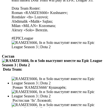
team named Dota Team will play at EPIC League S3.
Dota Team Roster:
Roman «RAMZES666» Kushnarev;
Rostislav «fn» Lozovoi;
Abdimalik «Malik» Sajlau;
Milan «MiLAN» Kozomara;
Alexey «Solo» Berezin.
#EPICLeague
Состав
Dota Team:
Роман ‘RAMZES666’ Кушнарёв;
Ростислав ‘fn’ Лозовой;