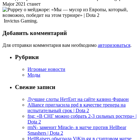
Major 2021 станет
Invictus Gaming.
Добавить комментарий
Для отправки комментария вам необходимо
авторизоваться
.
Рубрики
Игровые новости
Моды
Свежие записи
Лучшие слоты НетЕнт на сайте казино Фараон
Alliance пригласила ppd в качестве тренера на
испытательный срок | Dota 2
fng: «В СНГ можно собрать 2-3 сильных ростера» |
Dota 2
rmN- заменит Miracle- в матче против Hellbear
Smashers | Dota 2
HellRaisers обыграла ViKin.gg в стартовом матче