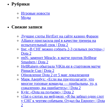
Рубрики
Игровые новости
Моды
Свежие записи
Лучшие слоты НетЕнт на сайте казино Фараон
Alliance пригласила ppd в качестве тренера на
испытательный срок | Dota 2
fng: «В СНГ можно собрать 2-3 сильных ростера» |
Dota 2
rmN- заменит Miracle- в матче против Hellbear
Smashers | Dota 2
HellRaisers обыграла ViKin.gg в стартовом матче
Pinnacle Cup | Dota 2
Обновление Dota 2 от 5 мая: локализация
Марк Авербух: «Если вы предполагаете, что
многие топовые команды — прибыльны, то, к
сожалению, вы ошибаетесь» | Dota 2
Kyle: «Dota на подъеме» | Dota 2
v1lat о слотах на мейджор: «Я бы забрал один слот
у СНГ к чертям собачьим. Отдал бы Европе» | Dota
2