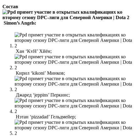
Состав
Simon’s Angels:
Хан ‘KvH’ Хйён;
Кирил ‘kikoni’ Минков;
Джаред ‘jeppins’ Перкинс;
Нэтан ‘pizzadad’ Гельдмейер;