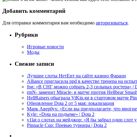
Добавить комментарий
Для отправки комментария вам необходимо
авторизоваться
.
Рубрики
Игровые новости
Моды
Свежие записи
Лучшие слоты НетЕнт на сайте казино Фараон
Alliance пригласила ppd в качестве тренера на испыт
fng: «В СНГ можно собрать 2-3 сильных ростера» | D
rmN- заменит Miracle- в матче против Hellbear Smashe
HellRaisers обыграла ViKin.gg в стартовом матче Pinn
Обновление Dota 2 от 5 мая: локализация
Марк Авербух: «Если вы предполагаете, что многие
Kyle: «Dota на подъеме» | Dota 2
v1lat о слотах на мейджор: «Я бы забрал один слот 
Pinnacle Cup: Превью турнира | Dota 2