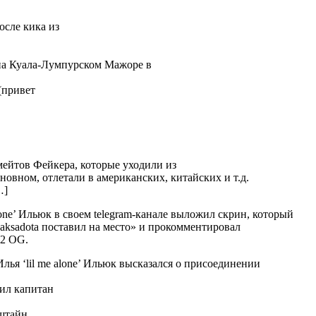
сле кика из
на Куала-Лумпурском Мажоре в
 (привет
мейтов Фейкера, которые уходили из
новном, отлетали в американских, китайских и т.д.
…]
lone’ Ильюк в своем telegram-канале выложил скрин, который
ksadota поставил на место» и прокомментировал
OG.
лья ‘lil me alone’ Ильюк высказался о присоединении
тил капитан
штайн.