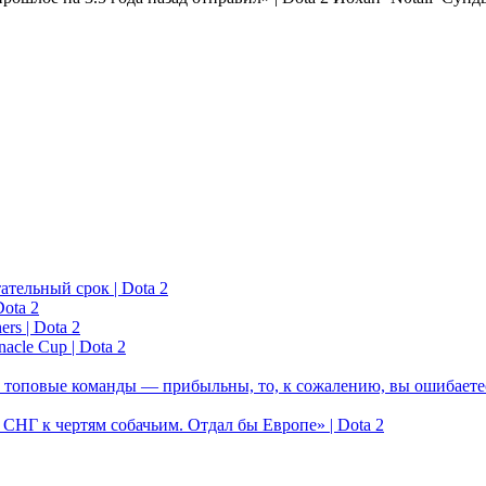
ательный срок | Dota 2
ota 2
rs | Dota 2
acle Cup | Dota 2
 топовые команды — прибыльны, то, к сожалению, вы ошибаетес
у СНГ к чертям собачьим. Отдал бы Европе» | Dota 2