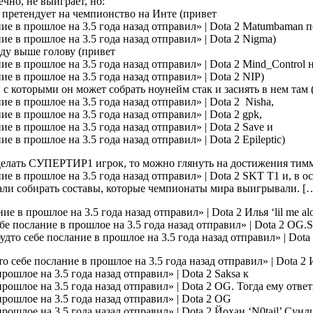
чно, не выиграет, но:
ая претендует на чемпионство на Инте (привет
Matumbaman по
Nigma)
ду выше голову (привет
Mind_Control 
NIP)
, с которыми он может собрать ноунейм стак и засиять в нем там
Nisha,
gpk,
Save и
Epileptic)
 делать СУПЕРТИР1 игрок, то можно глянуть на достижения тим
SKT T1 и, в ос
али собирать составы, которые чемпионаты мира выигрывали. [
Илья ‘lil me a
OG.Sa
И
Saksa к
OG. Тогда ему отве
OG
Йохан ‘N0tail’ Сунд