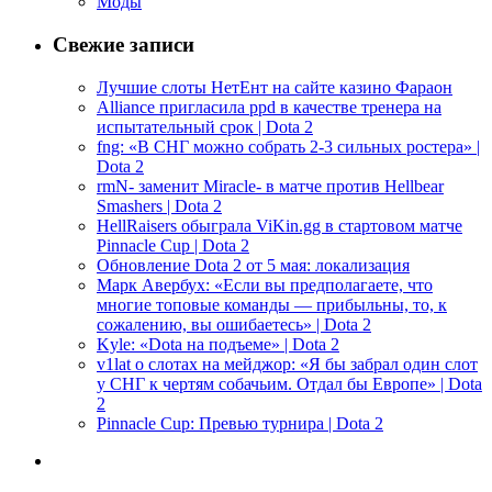
Моды
Свежие записи
Лучшие слоты НетЕнт на сайте казино Фараон
Alliance пригласила ppd в качестве тренера на
испытательный срок | Dota 2
fng: «В СНГ можно собрать 2-3 сильных ростера» |
Dota 2
rmN- заменит Miracle- в матче против Hellbear
Smashers | Dota 2
HellRaisers обыграла ViKin.gg в стартовом матче
Pinnacle Cup | Dota 2
Обновление Dota 2 от 5 мая: локализация
Марк Авербух: «Если вы предполагаете, что
многие топовые команды — прибыльны, то, к
сожалению, вы ошибаетесь» | Dota 2
Kyle: «Dota на подъеме» | Dota 2
v1lat о слотах на мейджор: «Я бы забрал один слот
у СНГ к чертям собачьим. Отдал бы Европе» | Dota
2
Pinnacle Cup: Превью турнира | Dota 2