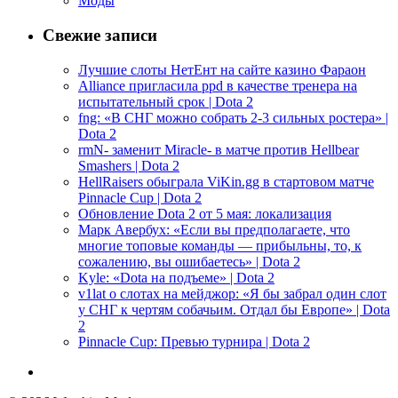
Моды
Свежие записи
Лучшие слоты НетЕнт на сайте казино Фараон
Alliance пригласила ppd в качестве тренера на
испытательный срок | Dota 2
fng: «В СНГ можно собрать 2-3 сильных ростера» |
Dota 2
rmN- заменит Miracle- в матче против Hellbear
Smashers | Dota 2
HellRaisers обыграла ViKin.gg в стартовом матче
Pinnacle Cup | Dota 2
Обновление Dota 2 от 5 мая: локализация
Марк Авербух: «Если вы предполагаете, что
многие топовые команды — прибыльны, то, к
сожалению, вы ошибаетесь» | Dota 2
Kyle: «Dota на подъеме» | Dota 2
v1lat о слотах на мейджор: «Я бы забрал один слот
у СНГ к чертям собачьим. Отдал бы Европе» | Dota
2
Pinnacle Cup: Превью турнира | Dota 2