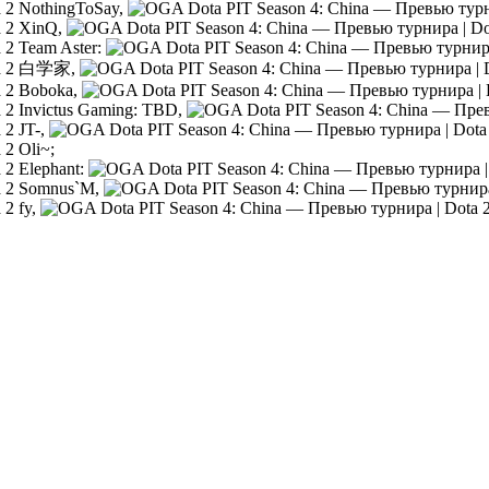
NothingToSay,
XinQ,
Team Aster:
白学家,
Boboka,
Invictus Gaming: TBD,
JT-,
Oli~;
Elephant:
Somnus`M,
fy,