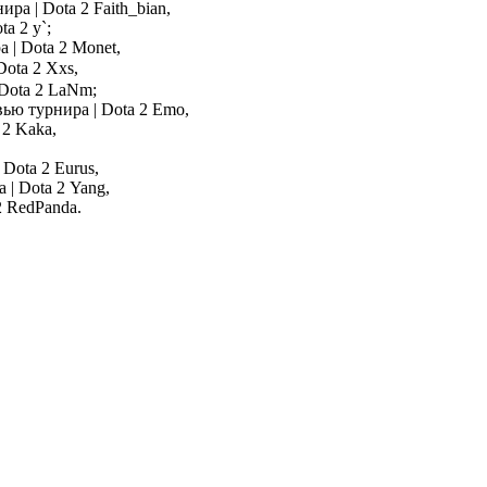
Faith_bian,
y`;
Monet,
Xxs,
LaNm;
Emo,
Kaka,
Eurus,
Yang,
RedPanda.