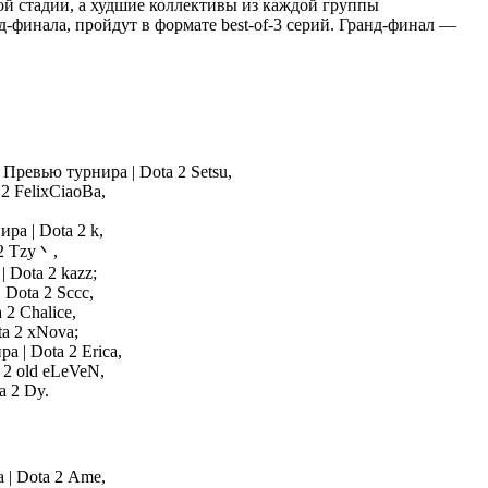
ой стадии, а худшие коллективы из каждой группы
нд-финала, пройдут в формате best-of-3 серий. Гранд-финал —
Setsu,
FelixCiaoBa,
k,
Tzy丶,
kazz;
Sccc,
Chalice,
xNova;
Erica,
old eLeVeN,
Dy.
Ame,