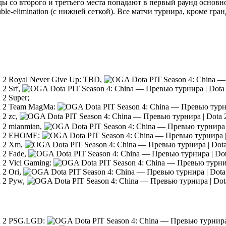
ы со второго и третьего места попадают в первый раунд основн
le-elimination (с нижней сеткой). Все матчи турнира, кроме гра
Royal Never Give Up: TBD,
Srf,
Super;
Team MagMa:
zc,
mianmian,
EHOME:
Xm,
Fade,
Vici Gaming:
Ori,
Pyw,
PSG.LGD: