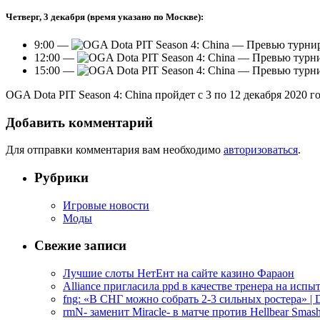
Четверг, 3 декабря (время указано по Москве):
9:00 —
12:00 —
15:00 —
OGA Dota PIT Season 4: China пройдет с 3 по 12 декабря 2020
Добавить комментарий
Для отправки комментария вам необходимо
авторизоваться
.
Рубрики
Игровые новости
Моды
Свежие записи
Лучшие слоты НетЕнт на сайте казино Фараон
Alliance пригласила ppd в качестве тренера на испыт
fng: «В СНГ можно собрать 2-3 сильных ростера» | D
rmN- заменит Miracle- в матче против Hellbear Smashe