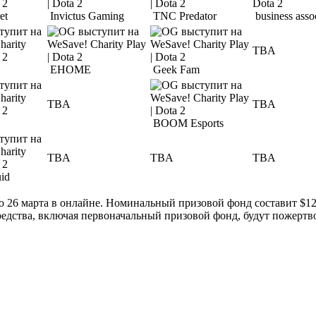
et
Invictus Gaming
TNC Predator
business asso
TBA
EHOME
Geek Fam
TBA
TBA
BOOM Esports
TBA
TBA
TBA
id
по 26 марта в онлайне. Номинальный призовой фонд составит $1
средства, включая первоначальный призовой фонд, будут пожерт