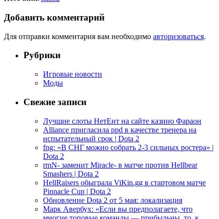
Добавить комментарий
Для отправки комментария вам необходимо
авторизоваться
.
Рубрики
Игровые новости
Моды
Свежие записи
Лучшие слоты НетЕнт на сайте казино Фараон
Alliance пригласила ppd в качестве тренера на
испытательный срок | Dota 2
fng: «В СНГ можно собрать 2-3 сильных ростера» |
Dota 2
rmN- заменит Miracle- в матче против Hellbear
Smashers | Dota 2
HellRaisers обыграла ViKin.gg в стартовом матче
Pinnacle Cup | Dota 2
Обновление Dota 2 от 5 мая: локализация
Марк Авербух: «Если вы предполагаете, что
многие топовые команды — прибыльны, то, к