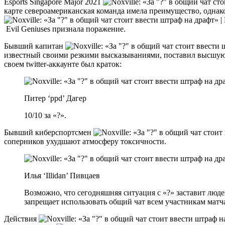
Esports Singapore Major 2021
карте североамериканская команда имела преимущество, однак
Evil Geniuses признала поражение.
Бывший капитан
известный своими резкими высказываниями, поставил высшую
своем twitter-аккаунте был краток:
Питер ‘ppd’ Дагер
10/10 за «?».
Бывший киберспортсмен
соперников ухудшают атмосферу токсичности.
Илья ‘Illidan’ Пивцаев
Возможно, что сегодняшняя ситуация с «?» заставит люде
запрещает использовать общий чат всем участникам матча
Действия