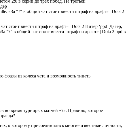
четом 2:0 в серии до трех побед. На третьей
идер
Питер ‘ppd’ Дагер,
ppd в
что фразы из колеса чата и возможность типать
ов во время турнирых матчей «?». Правило, которое
 правда?
ях, к которому присоединились многие известные личности,