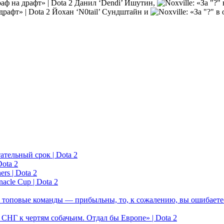
Данил ‘Dendi’ Ишутин,
Йохан ‘N0tail’ Сундштайн и
ательный срок | Dota 2
ota 2
rs | Dota 2
acle Cup | Dota 2
 топовые команды — прибыльны, то, к сожалению, вы ошибаетес
у СНГ к чертям собачьим. Отдал бы Европе» | Dota 2