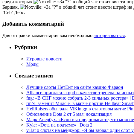
среди которых
Баршак,
‘Ceb’ Дебс.
Добавить комментарий
Для отправки комментария вам необходимо
авторизоваться
.
Рубрики
Игровые новости
Моды
Свежие записи
Лучшие слоты НетЕнт на сайте казино Фараон
Alliance пригласила ppd в качестве тренера на испыт
fng: «В СНГ можно собрать 2-3 сильных ростера» | D
rmN- заменит Miracle- в матче против Hellbear Smashe
HellRaisers обыграла ViKin.gg в стартовом матче Pinn
Обновление Dota 2 от 5 мая: локализация
Марк Авербух: «Если вы предполагаете, что многие
Kyle: «Dota на подъеме» | Dota 2
v1lat о слотах на мейджор: «Я бы забрал один слот 