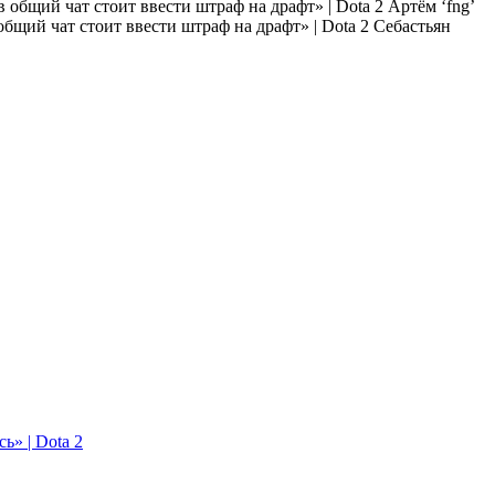
Артём ‘fng’
Себастьян
ь» | Dota 2