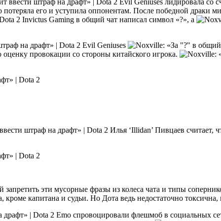
Evil Geniuses лидировала со с
о потеряла его и уступила оппонентам. После победной драки м
Invictus Gaming в общий чат написал символ «?», а
Evil Geniuses
 оценку провокации со стороны китайского игрока.
Илья ‘Illidan’ Пивцаев считает, 
й запретить эти мусорные фразы из колеса чата и типы соперник
, кроме капитана и судьи. Но Дота ведь недостаточно токсична,
Emo спровоцировали флешмоб в социальных сет