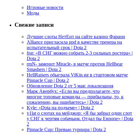
Игровые новости
Моды
Свежие записи
Лучшие слоты НетЕнт на сайте казино Фараон
Alliance пригласила ppd в качестве тренера на
испытательный срок | Dota 2
fng: «В СНГ можно собрать 2-3 сильных ростера» |
Dota 2
rmN- заменит Miracle- в матче против Hellbear
Smashers | Dota 2
HellRaisers обыграла ViKin.gg в стартовом матче
Pinnacle Cup | Dota 2
Обновление Dota 2 от 5 мая: локализация
Марк Авербух: «Если вы предполагаете, что
многие топовые команды — прибыльны, то, к
сожалению, вы ошибаетесь» | Dota 2
Kyle: «Dota на подъеме» | Dota 2
v1lat о слотах на мейджор: «Я бы забрал один слот
у СНГ к чертям собачьим. Отдал бы Европе» | Dota
2
Pinnacle Cup: Превью турнира | Dota 2