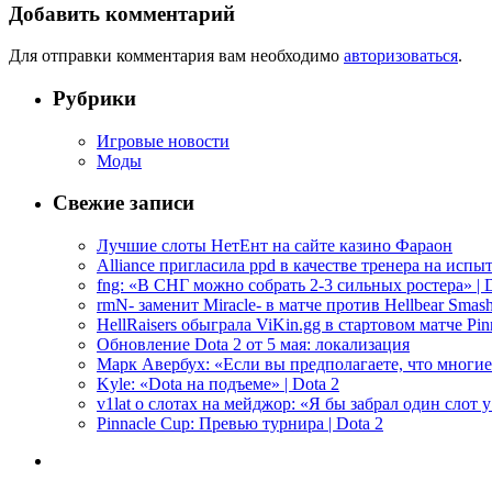
Добавить комментарий
Для отправки комментария вам необходимо
авторизоваться
.
Рубрики
Игровые новости
Моды
Свежие записи
Лучшие слоты НетЕнт на сайте казино Фараон
Alliance пригласила ppd в качестве тренера на испыт
fng: «В СНГ можно собрать 2-3 сильных ростера» | D
rmN- заменит Miracle- в матче против Hellbear Smashe
HellRaisers обыграла ViKin.gg в стартовом матче Pinn
Обновление Dota 2 от 5 мая: локализация
Марк Авербух: «Если вы предполагаете, что многие
Kyle: «Dota на подъеме» | Dota 2
v1lat о слотах на мейджор: «Я бы забрал один слот 
Pinnacle Cup: Превью турнира | Dota 2