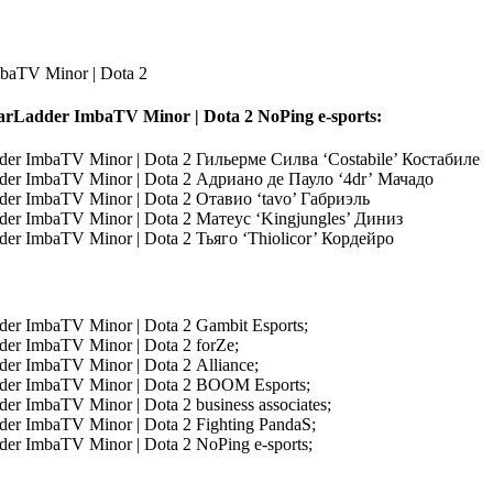
NoPing e-sports:
Гильерме Силва ‘Costabile’ Костабиле
Адриано де Пауло ‘4dr’ Мачадо
Отавио ‘tavo’ Габриэль
Матеус ‘Kingjungles’ Диниз
Тьяго ‘Thiolicor’ Кордейро
Gambit Esports;
forZe;
Alliance;
BOOM Esports;
business associates;
Fighting PandaS;
NoPing e-sports;