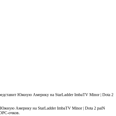
paiN
 DPC-очков.