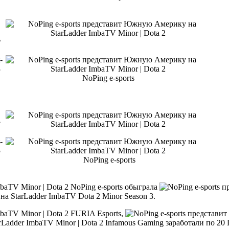
2
-
3
NoPing e-sports
3
-
5
NoPing e-sports
NoPing e-sports обыграла
а StarLadder ImbaTV Dota 2 Minor Season 3.
FURIA Esports,
Infamous Gaming заработали по 20