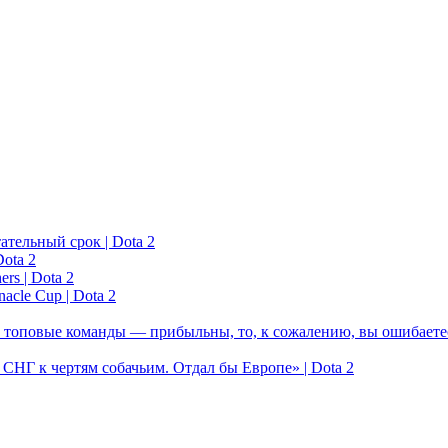
ательный срок | Dota 2
ota 2
rs | Dota 2
acle Cup | Dota 2
 топовые команды — прибыльны, то, к сожалению, вы ошибаетес
у СНГ к чертям собачьим. Отдал бы Европе» | Dota 2