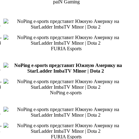
paiN Gaming
2
-
3
FURIA Esports
2
-
3
NoPing e-sports
2
-
3
FURIA Esports