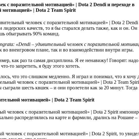
Dendi и переходе в
Team Spirit
Dendi 
лидерских качеств, то я бы старался делать также, как и он. О
ешь обыгрывать 90% команд.
к во внеигровом плане, так и во взаимодействии внутри игры.
р, как раз та самая дисциплина. Я ее ненавижу! Говорят: надо
что-то запретить, я буду этого хотеть.
лось, что это слишком медленно. Я играл и понимал, что я хочу 
Team Spiri
сыграли шесть квшек – и они пролетели как за 20 минут. Тогда я
Team Spirit
Spirit импонир
ркально распределялись на карте и фармили, дрались на Рошане –
Spirit, то увиде