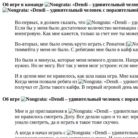
Об игре в команде
Во-первых, я должен сказать, что
Если бы у меня было достаточное количество мотивации и 
внеигровую. Как мне кажется, только за счет нее ты мож
Во-вторых, мне было очень круто играть с Ринатом [
тиммейта у меня не было. С ребятами мне было в кайф ка
Но были и минусы, которые меня немного душили. Наприме
нужно. Но не могу. Вот так у меня мозг устроен: если мне 
И в целом мне не нравилось, как шла наша игра. Мне каза
Когда меня позвали ребята из
получал от Доты такого кайфа. В первый игровой день мы 
Об игре
Мне и до приглашения в
не нравилось смотреть Доту. Все делали одно и то же: зе
уныло смотреть, да и играть в такое тоже скучно.
А когда я начал играть с