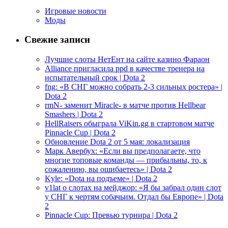
Игровые новости
Моды
Свежие записи
Лучшие слоты НетЕнт на сайте казино Фараон
Alliance пригласила ppd в качестве тренера на
испытательный срок | Dota 2
fng: «В СНГ можно собрать 2-3 сильных ростера» |
Dota 2
rmN- заменит Miracle- в матче против Hellbear
Smashers | Dota 2
HellRaisers обыграла ViKin.gg в стартовом матче
Pinnacle Cup | Dota 2
Обновление Dota 2 от 5 мая: локализация
Марк Авербух: «Если вы предполагаете, что
многие топовые команды — прибыльны, то, к
сожалению, вы ошибаетесь» | Dota 2
Kyle: «Dota на подъеме» | Dota 2
v1lat о слотах на мейджор: «Я бы забрал один слот
у СНГ к чертям собачьим. Отдал бы Европе» | Dota
2
Pinnacle Cup: Превью турнира | Dota 2