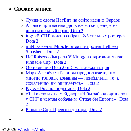
Свежие записи
Лучшие слоты НетЕнт на сайте казино Фараон
Alliance пригласила ppd в качестве тренера на
испытательный срок | Dota 2
fng: «В СНГ можно собрать 2-3 сильных ростера» |
Dota 2
rmN- заменит Miracle- в матче против Hellbear
Smashers | Dota 2
HellRaisers обыграла ViKin.gg в стартовом матче
Pinnacle Cup | Dota 2
Обновление Dota 2 от 5 мая: локализация
Марк Авербух: «Если вы предполагаете, что
многие топовые команды — прибыльны, то, к
сожалению, вы ошибаетесь» | Dota 2
Kyle: «Dota на подъеме» | Dota 2
v1lat о слотах на мейджор: «Я бы забрал один слот
у СНГ к чертям собачьим. Отдал бы Европе» | Dota
2
Pinnacle Cup: Превью турнира | Dota 2
© 2026
WarshipsMods