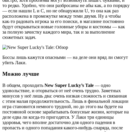
быстро, хотя проблемы могут возникнуть лишь с буквами, и
то редко. Удобно, что они разбросаны не абы как, а по порядку
— если нашли L и C, но не обнаружили U, то она как раз
расположена в промежутке между теми двумя. Ну а чтобы
как-то радовать игрока за его поиски, в магазине постоянно
будут открываться новые головные уборы и костюмы — как
за полную зачистку каждого мира, так и за выполнение
сюжетных задач.
Боссы лишь кажутся опасными — на деле они вряд ли смогут
убить Лаки.
Можно лучше
В общем, проходить
New Super Lucky’s Tale
— одно
удовольствие, и оторваться от неё очень трудно. Заметных
минусов у неё лишь два: очень низкая сложность и связанная
с этим малая продолжительность. Лишь в финальной локации
игра становится немного трудной, но до этого вы будете на
постоянной основе зарабатывать бонусные жизни, которые на
деле едва ли когда-то пригодятся. У Лаки три единицы
здоровья, чего вполне достаточно для одного падения в
пропасть и одного попадания какого-нибудь снаряда, после