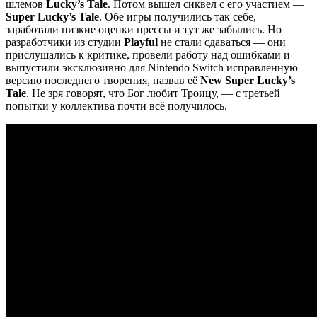
шлемов
Lucky’s Tale
. Потом вышел сиквел с его участием —
Super Lucky’s Tale
. Обе игры получились так себе,
заработали низкие оценки прессы и тут же забылись. Но
разработчики из студии
Playful
не стали сдаваться — они
прислушались к критике, провели работу над ошибками и
выпустили эксклюзивно для Nintendo Switch исправленную
версию последнего творения, назвав её
New Super Lucky’s
Tale
. Не зря говорят, что Бог любит Троицу, — с третьей
попытки у коллектива почти всё получилось.