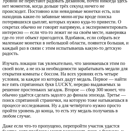
Уровни не перестают радовать дизайном, почти никогда здесь
нет моментов, когда дольше трёх секунд ничего не
происходит. Постоянно или невидимые монетки есть, или
находишь какие-то забавные мини-игры вроде поиска
потерявшихся цыплят, которых нужно куда-то привести. О
секретах обычно не говорят напрямую, а экспериментировать
интересно — если что-то лежит не на своём месте, наверняка
где-то этот объект пригодится. Вдобавок, если собрать все
маленькие монетки в небольшой области, появится большая, и
каждый раз в связи с этим испытываешь какую-то детскую
радость.
Изучать локации так увлекательно, что занимаешься этим по
своей воле, а не из-за необходимости зарабатывать медали для
открытия комнаты с боссом. На всех уровнях есть четыре
условия, за каждое из которых дадут медаль. Первое — найти
все пять спрятанных букв LUCKY, нередко выдаваемых за
решение простеньких загадок. Второе — сбор 300 монет, что
обычно удаётся сделать задолго до финала эпизода. Третье —
поиск спрятанной странички, на которую тоже натыкаешься в
процессе исследования. Ну а для четвёртого нужно просто
пройти уровень до конца, то есть эту медаль получаешь в
любом случае.
Даже если что-то пропущено, перепройти участок удастся