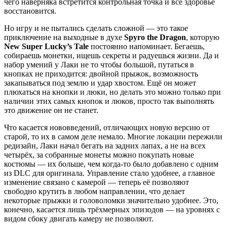
чего наверняка встретится контрольная точка и всё здоровье
восстановится.
Но игру и не пытались сделать сложной — это такое
приключение на выходные в духе
Spyro the Dragon
, которую
New Super Lucky’s Tale
постоянно напоминает. Бегаешь,
собираешь монетки, ищешь секреты и радуешься жизни. Да и
набор умений у Лаки не то чтобы большой, путаться в
кнопках не приходится: двойной прыжок, возможность
закапываться под землю и удар хвостом. Ещё он может
плюхаться на кнопки и люки, но делать это можно только при
наличии этих самых кнопок и люков, просто так выполнять
это движение он не станет.
Что касается нововведений, отличающих новую версию от
старой, то их в самом деле немало. Многие локации пережили
редизайн, Лаки начал бегать на задних лапах, а не на всех
четырёх, за собранные монеты можно покупать новые
костюмы — их больше, чем когда-то было добавлено с одним
из DLC для оригинала. Управление стало удобнее, а главное
изменение связано с камерой — теперь её позволяют
свободно крутить в любом направлении, что делает
некоторые прыжки и головоломки значительно удобнее. Это,
конечно, касается лишь трёхмерных эпизодов — на уровнях с
видом сбоку двигать камеру не позволяют.