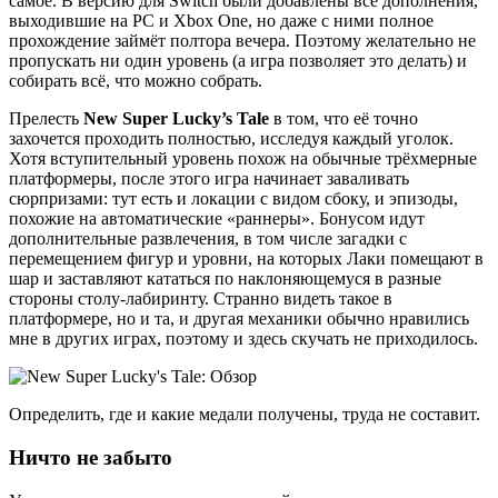
самое. В версию для Switch были добавлены все дополнения,
выходившие на PC и Xbox One, но даже с ними полное
прохождение займёт полтора вечера. Поэтому желательно не
пропускать ни один уровень (а игра позволяет это делать) и
собирать всё, что можно собрать.
Прелесть
New Super Lucky’s Tale
в том, что её точно
захочется проходить полностью, исследуя каждый уголок.
Хотя вступительный уровень похож на обычные трёхмерные
платформеры, после этого игра начинает заваливать
сюрпризами: тут есть и локации с видом сбоку, и эпизоды,
похожие на автоматические «раннеры». Бонусом идут
дополнительные развлечения, в том числе загадки с
перемещением фигур и уровни, на которых Лаки помещают в
шар и заставляют кататься по наклоняющемуся в разные
стороны столу-лабиринту. Странно видеть такое в
платформере, но и та, и другая механики обычно нравились
мне в других играх, поэтому и здесь скучать не приходилось.
Определить, где и какие медали получены, труда не составит.
Ничто не забыто