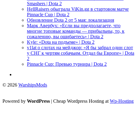
Smashers | Dota 2
HellRaisers обыграла ViKin.gg в стартовом матче
Pinnacle Cup | Dota 2
Обновление Dota 2 от 5 мая: локализация
Марк Авербух: «Если вы предполагаете, что
многие топовые команды — прибыльны, то, к
сожалению, вы ошибаетесь» | Dota 2
Kyle: «Dota на подъеме» | Dota 2
v1lat о слотах на мейджор: «Я бы забрал один слот
у СНГ к чертям собачьим. Отдал бы Европе» | Dota
2
Pinnacle Cup: Превью турнира | Dota 2
© 2026
WarshipsMods
Powered by
WordPress
| Cheap Wordpress Hosting at
Wp-Hosting