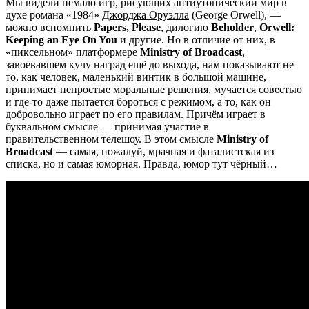
Мы видели немало игр, рисующих антиутопический мир в
духе романа «1984»
Джорджа Оруэлла
(George Orwell), —
можно вспомнить
Papers, Please
, дилогию
Beholder
,
Orwell:
Keeping an Eye On You
и другие. Но в отличие от них, в
«пиксельном» платформере
Ministry of Broadcast
,
завоевавшем кучу наград ещё до выхода, нам показывают не
то, как человек, маленький винтик в большой машине,
принимает непростые моральные решения, мучается совестью
и где-то даже пытается бороться с режимом, а то, как он
добровольно играет по его правилам. Причём играет в
буквальном смысле — принимая участие в
правительственном телешоу. В этом смысле
Ministry of
Broadcast
— самая, пожалуй, мрачная и фаталистская из
списка, но и самая юморная. Правда, юмор тут чёрный…