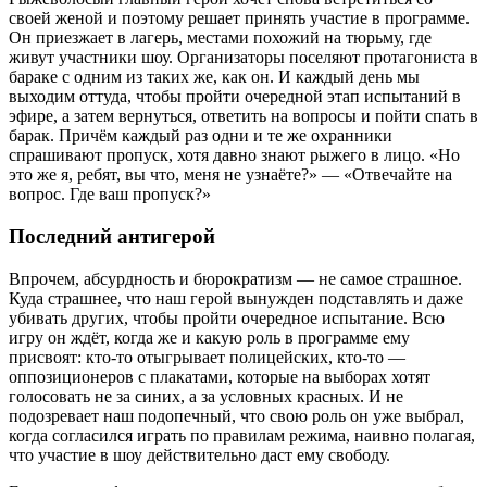
своей женой и поэтому решает принять участие в программе.
Он приезжает в лагерь, местами похожий на тюрьму, где
живут участники шоу. Организаторы поселяют протагониста в
бараке с одним из таких же, как он. И каждый день мы
выходим оттуда, чтобы пройти очередной этап испытаний в
эфире, а затем вернуться, ответить на вопросы и пойти спать в
барак. Причём каждый раз одни и те же охранники
спрашивают пропуск, хотя давно знают рыжего в лицо. «Но
это же я, ребят, вы что, меня не узнаёте?» — «Отвечайте на
вопрос. Где ваш пропуск?»
Последний антигерой
Впрочем, абсурдность и бюрократизм — не самое страшное.
Куда страшнее, что наш герой вынужден подставлять и даже
убивать других, чтобы пройти очередное испытание. Всю
игру он ждёт, когда же и какую роль в программе ему
присвоят: кто-то отыгрывает полицейских, кто-то —
оппозиционеров с плакатами, которые на выборах хотят
голосовать не за синих, а за условных красных. И не
подозревает наш подопечный, что свою роль он уже выбрал,
когда согласился играть по правилам режима, наивно полагая,
что участие в шоу действительно даст ему свободу.