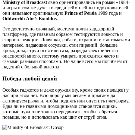
Ministry of Broadcast
явно ориентировались на роман «1984»
и игры в том же духе, то среди геймплейных вдохновителей
они называют оригинальную
Prince of Persia
1989 года и
Oddworld: Abe’s Exoddus
.
Это достаточно сложный, местами почти хардкорный
платформер, где главным образом тестируются ловкость и
скорость реакции. Ловушки, собаки, охранники с автоматами
наперевес, падающие сосульки, стаи пираний, большие
крокодилы, струи огня или газа, разряды электричества —
опасностей много, поэтому умирать приходится часто и
самыми разными способами. Но чаще всего мы погибаем от
падений с большой высоты.
Победа любой ценой
Особых гаджетов и даже оружия (ну, кроме своих пальцев) у
нас при этом нет. Всю дорогу мы бегаем и прыгаем да
активируем рычаги, чтобы поднять или опустить платформу.
Едва ли не главными помощниками становятся ящики,
которые нужно не только передвигать, чтобы забраться
повыше, но и использовать как щит от струй огня.