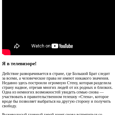
Я в телевизоре!
Действие разворачивается в стране, где Большой Брат следит
за всеми, а человеческие права не имеют никакого значения.
Недавно здесь построили огромную Стену, которая разделила
страну надвое, отрезав многих людей от их родных и близких.
Одна из немногих возможностей увидеть семью снова —
участвовать в правительственном телешоу «Стена», которое
вроде бы позволяет выбраться на другую сторону и получить
свободу.
Рыжеволосый главный герой хочет снова встретиться со