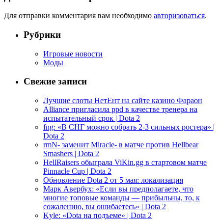
Для отправки комментария вам необходимо
авторизоваться
.
Рубрики
Игровые новости
Моды
Свежие записи
Лучшие слоты НетЕнт на сайте казино Фараон
Alliance пригласила ppd в качестве тренера на
испытательный срок | Dota 2
fng: «В СНГ можно собрать 2-3 сильных ростера» |
Dota 2
rmN- заменит Miracle- в матче против Hellbear
Smashers | Dota 2
HellRaisers обыграла ViKin.gg в стартовом матче
Pinnacle Cup | Dota 2
Обновление Dota 2 от 5 мая: локализация
Марк Авербух: «Если вы предполагаете, что
многие топовые команды — прибыльны, то, к
сожалению, вы ошибаетесь» | Dota 2
Kyle: «Dota на подъеме» | Dota 2