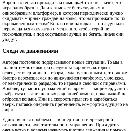
Ворон частенько приходит на помощь.Но это не значит, что
игра однообразна. Да и как может быть скучным и
однообразным платформер, в котором периодически нужно
скидывать мирных граждан на колья, чтобы пробежать по их
окровавленным телам? Есть и свои находки — по льду надо
перемещаться аккуратно и медленно, чтобы герой не
поскользнулся, а под сосульками лучше не бегать, иначе они
упадут.
Следи за движениями
Авторы постоянно подбрасывают новые ситуации. То мы в
полной темноте быстро следуем за вороном, который
освещает очертания платформ, куда нужно прыгать, то так же
быстро перемещаемся по движущейся платформе, уклоняясь
от электрических разрядов, то играем в салочки с пираньями.
Вообще, тут много упражнений на время — например, успеть
выбраться из заполненных радиацией комнат, пока рыжий не
отбросил коньки. Или на скорость прыгать и карабкаться
вверх, пытаясь опередить претендента, комфортно едущего на
лифте.
Единственная проблема — в инертности и чрезмерной
отзывчивости, чувствительности управления. Приходится
очень чётко и вовремя нажимать кнопки движения и прыжка,