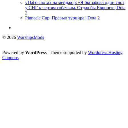
v1lat о слотах на мейджор: «Я бы забрал один слот
у СНГ к чертям собачьим. Отдал бы Европе» | Dota
2
Pinnacle Cup: Превью турнира | Dota 2
© 2026
WarshipsMods
Powered by
WordPress
| Theme supported by
Wordpress Hosting
Coupons