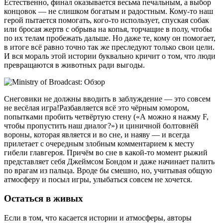
Естественно, финал оказывается весьма печальным, а выбор
концовок — не слишком богатым и радостным. Кому-то наш
герой пытается помогать, кого-то использует, спуская собак
или бросая жертв с обрыва на копья, торчащие в полу, чтобы
по их телам пробежать дальше. Но даже те, кому он помогает,
в итоге всё равно точно так же преследуют только свои цели.
И вся мораль этой истории буквально кричит о том, что люди
превращаются в животных ради выгоды.
Снеговики не должны вводить в заблуждение — это совсем
не весёлая игра!Разбавляется всё это чёрным юмором,
попытками пробить четвёртую стену («А можно я нажму F,
чтобы пропустить наш диалог?») и циничной болтовнёй
вороны, которая является и во сне, и наяву — и всегда
прилетает с очередным злобным комментарием к месту
гибели главгероя. Причём во сне в какой-то момент рыжий
представляет себя Джеймсом Бондом и даже начинает палить
по врагам из пальца. Вроде бы смешно, но, учитывая общую
атмосферу и посыл игры, улыбаться совсем не хочется.
Остаться в живых
Если в том, что касается истории и атмосферы, авторы