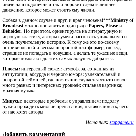
иначе наш подопечный так и норовит сделать лишнее
движение, которое может стоить ему жизни.
Собака в данном случае и друг, и враг человека!***
Ministry of
Broadcast
можно поставить в один ряд с
Papers, Please
и
Beholder
. Но при этом, ориентируясь на литературную и
игровую классику, авторы сумели рассказать уникальную и
очень поучительную историю. К тому же это по-своему
нетривиальный и весьма непростой платформер, где куда
страшнее не попадать в ловушки, а делать те ужасные вещи,
которые помогают до этих самых ловушек добраться.
Плюсы:
интересный сюжет; атмосфера, сотканная из
антиутопии, абсурда и чёрного юмора; увлекательный и
непростой геймплей, где постоянно случается что-то новое;
много разных и интересных уровней; стильная картинка;
мрачная музыка.
Минусы:
некоторые проблемы с управлением; подолгу
нужно проходить многие препятствия, пытаясь понять, чего
от нас хотят авторы.
Источник:
stopgame.ru
Добавить комментарий