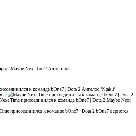
рос ‘Maybe Next Time’ Апостолос.
Ангелос ‘Ntakii’
ве с
Maybe Next
bOne7 вернется