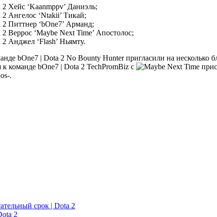
Хейс ‘Kaanmppv’ Даниэль;
Ангелос ‘Ntakii’ Тикай;
Питтнер ‘bOne7’ Арманд;
Веррос ‘Maybe Next Time’ Апостолос;
Анджел ‘Flash’ Ньямту.
No Bounty Hunter пригласили на несколько 
TechPromBiz с
os-.
ательный срок | Dota 2
ota 2