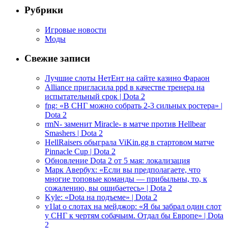
Рубрики
Игровые новости
Моды
Свежие записи
Лучшие слоты НетЕнт на сайте казино Фараон
Alliance пригласила ppd в качестве тренера на
испытательный срок | Dota 2
fng: «В СНГ можно собрать 2-3 сильных ростера» |
Dota 2
rmN- заменит Miracle- в матче против Hellbear
Smashers | Dota 2
HellRaisers обыграла ViKin.gg в стартовом матче
Pinnacle Cup | Dota 2
Обновление Dota 2 от 5 мая: локализация
Марк Авербух: «Если вы предполагаете, что
многие топовые команды — прибыльны, то, к
сожалению, вы ошибаетесь» | Dota 2
Kyle: «Dota на подъеме» | Dota 2
v1lat о слотах на мейджор: «Я бы забрал один слот
у СНГ к чертям собачьим. Отдал бы Европе» | Dota
2