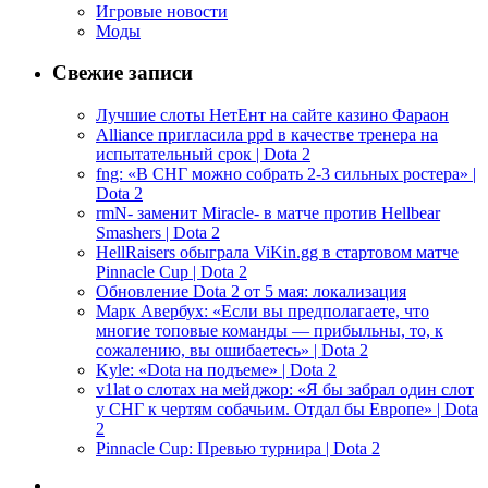
Игровые новости
Моды
Свежие записи
Лучшие слоты НетЕнт на сайте казино Фараон
Alliance пригласила ppd в качестве тренера на
испытательный срок | Dota 2
fng: «В СНГ можно собрать 2-3 сильных ростера» |
Dota 2
rmN- заменит Miracle- в матче против Hellbear
Smashers | Dota 2
HellRaisers обыграла ViKin.gg в стартовом матче
Pinnacle Cup | Dota 2
Обновление Dota 2 от 5 мая: локализация
Марк Авербух: «Если вы предполагаете, что
многие топовые команды — прибыльны, то, к
сожалению, вы ошибаетесь» | Dota 2
Kyle: «Dota на подъеме» | Dota 2
v1lat о слотах на мейджор: «Я бы забрал один слот
у СНГ к чертям собачьим. Отдал бы Европе» | Dota
2
Pinnacle Cup: Превью турнира | Dota 2