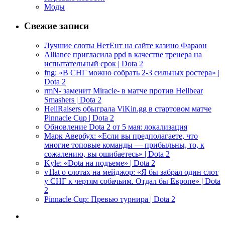
Моды
Свежие записи
Лучшие слоты НетЕнт на сайте казино Фараон
Alliance пригласила ppd в качестве тренера на
испытательный срок | Dota 2
fng: «В СНГ можно собрать 2-3 сильных ростера» |
Dota 2
rmN- заменит Miracle- в матче против Hellbear
Smashers | Dota 2
HellRaisers обыграла ViKin.gg в стартовом матче
Pinnacle Cup | Dota 2
Обновление Dota 2 от 5 мая: локализация
Марк Авербух: «Если вы предполагаете, что
многие топовые команды — прибыльны, то, к
сожалению, вы ошибаетесь» | Dota 2
Kyle: «Dota на подъеме» | Dota 2
v1lat о слотах на мейджор: «Я бы забрал один слот
у СНГ к чертям собачьим. Отдал бы Европе» | Dota
2
Pinnacle Cup: Превью турнира | Dota 2