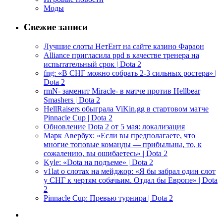
Моды
Свежие записи
Лучшие слоты НетЕнт на сайте казино Фараон
Alliance пригласила ppd в качестве тренера на
испытательный срок | Dota 2
fng: «В СНГ можно собрать 2-3 сильных ростера» |
Dota 2
rmN- заменит Miracle- в матче против Hellbear
Smashers | Dota 2
HellRaisers обыграла ViKin.gg в стартовом матче
Pinnacle Cup | Dota 2
Обновление Dota 2 от 5 мая: локализация
Марк Авербух: «Если вы предполагаете, что
многие топовые команды — прибыльны, то, к
сожалению, вы ошибаетесь» | Dota 2
Kyle: «Dota на подъеме» | Dota 2
v1lat о слотах на мейджор: «Я бы забрал один слот
у СНГ к чертям собачьим. Отдал бы Европе» | Dota
2
Pinnacle Cup: Превью турнира | Dota 2