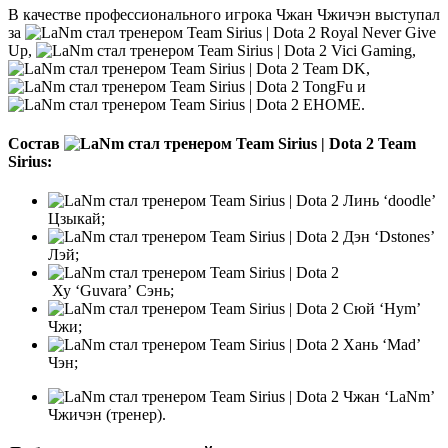
В качестве профессионального игрока Чжан Чжичэн выступал
за
Royal Never Give
Up,
Vici Gaming,
Team DK,
TongFu и
EHOME.
Состав
Team
Sirius:
Линь ‘doodle’
Цзыкай;
Дэн ‘Dstones’
Лэй;
Ху ‘Guvara’ Сэнь;
Сюй ‘Hym’
Чжи;
Хань ‘Mad’
Чэн;
Чжан ‘LaNm’
Чжичэн (тренер).