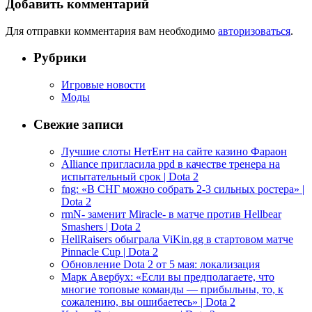
Добавить комментарий
Для отправки комментария вам необходимо
авторизоваться
.
Рубрики
Игровые новости
Моды
Свежие записи
Лучшие слоты НетЕнт на сайте казино Фараон
Alliance пригласила ppd в качестве тренера на
испытательный срок | Dota 2
fng: «В СНГ можно собрать 2-3 сильных ростера» |
Dota 2
rmN- заменит Miracle- в матче против Hellbear
Smashers | Dota 2
HellRaisers обыграла ViKin.gg в стартовом матче
Pinnacle Cup | Dota 2
Обновление Dota 2 от 5 мая: локализация
Марк Авербух: «Если вы предполагаете, что
многие топовые команды — прибыльны, то, к
сожалению, вы ошибаетесь» | Dota 2