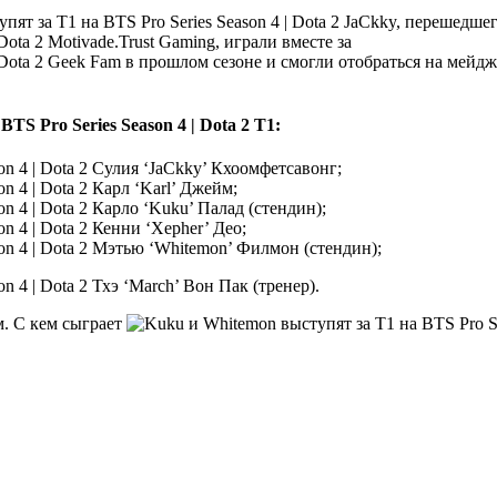
JaCkky, перешедше
Motivade.Trust Gaming, играли вместе за
Geek Fam в прошлом сезоне и смогли отобраться на мейджо
T1:
Сулия ‘JaCkky’ Кхоомфетсавонг;
Карл ‘Karl’ Джейм;
Карло ‘Kuku’ Палад (стендин);
Кенни ‘Xepher’ Део;
Мэтью ‘Whitemon’ Филмон (стендин);
Тхэ ‘March’ Вон Пак (тренер).
ом. С кем сыграет