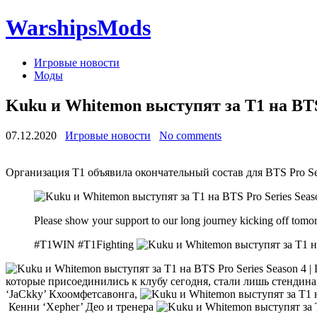
WarshipsMods
Игровые новости
Моды
Kuku и Whitemon выступят за T1 на BTS P
07.12.2020
Игровые новости
No comments
Организация T1 объявила окончательный состав для BTS Pro Serie
Please show your support to our long journey kicking off 
#T1WIN #T1Fighting
которые присоединились к клубу сегодня, стали лишь стендин
‘JaCkky’ Кхоомфетсавонга,
Кенни ‘Xepher’ Део и тренера