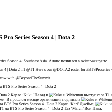
ro Series Season 4 | Dota 2
s Season 4: Southeast Asia. Анонс появился в twitter-аккаунте.
T1 @T1 Here’s our @DOTA2 roster for #BTSProseries 
tomorrow with @BeyondTheSummit
Карло ‘Kuku’ Палад и
ами. В прошлом месяце организация подписала
Карла ‘Karl’ Джейме,
Тхэ ‘March’ Вон Пака.