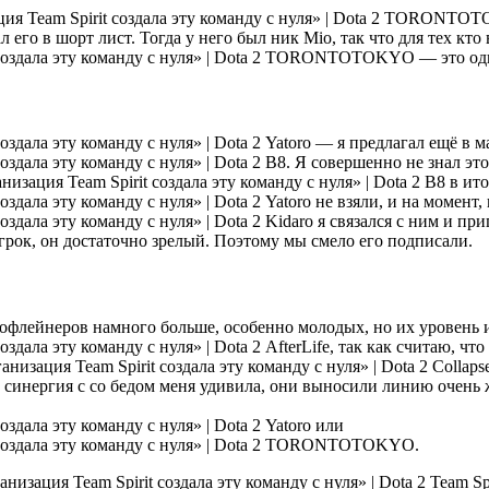
TORONTOTOKY
его в шорт лист. Тогда у него был ник Mio, так что для тех кто
TORONTOTOKYO — это один 
Yatoro — я предлагал ещё в м
B8. Я совершенно не знал это 
B8 в ит
Yatoro не взяли, и на момент,
Kidaro я связался с ним и при
рок, он достаточно зрелый. Поэтому мы смело его подписали.
офлейнеров намного больше, особенно молодых, но их уровень и
AfterLife, так как считаю, чт
Collaps
 синергия с со бедом меня удивила, они выносили линию очень ж
Yatoro или
TORONTOTOKYO.
Team Spi