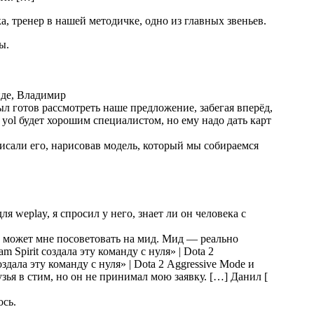
ка, тренер в нашей методичке, одно из главных звеньев.
ы.
нде, Владимир
был готов рассмотреть наше предложение, забегая вперёд,
yol будет хорошим специалистом, но ему надо дать карт
писали его, нарисовав модель, который мы собираемся
ля weplay, я спросил у него, знает ли он человека с
жет мне посоветовать на мид. Мид — реально
Aggressive Mode и
узья в стим, но он не принимал мою заявку. […] Данил [
к
сь.