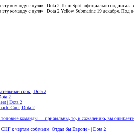
Team Spirit официально подписала
Yellow Submarine 19 декабря. Под н
ательный срок | Dota 2
ota 2
rs | Dota 2
acle Cup | Dota 2
 топовые команды — прибыльны, то, к сожалению, вы ошибаетес
у СНГ к чертям собачьим. Отдал бы Европе» | Dota 2