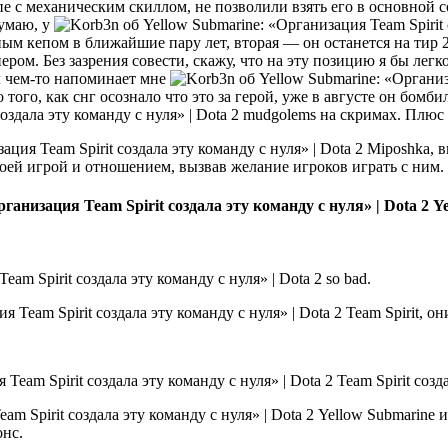
е с механическим скиллом, не позволили взять его в основной с
думаю, у
чным кепом в ближайшие пару лет, вторая — он останется на тир 
ом. Без зазрения совести, скажу, что на эту позицию я бы легко
л чем-то напоминает мне
 того, как снг осознало что это за герой, уже в августе он бомби
mudgolems на скримах. Плюс к
Miposhka, в
своей игрой и отношением, вызвав желание игроков играть с ним.
Ye
so bad.
Team Spirit, он
Team Spirit созд
Yellow Submarine и
онс.