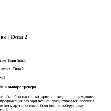
» | Dota 2
ом Team Spirit.
ка
]
it и выборе тренера
при чём я был настолько заряжен, глядя на происходящее
 предложения без зарплаты он сразу отказался, сообщив,
е лета, другая осенью. Если они не соберут раму
ти. […]