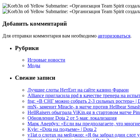
Добавить комментарий
Для отправки комментария вам необходимо
авторизоваться
.
Рубрики
Игровые новости
Моды
Свежие записи
Лучшие слоты НетЕнт на сайте казино Фараон
Alliance пригласила ppd в качестве тренера на испыт
fng: «В СНГ можно собрать 2-3 сильных ростера» | D
rmN- заменит Miracle- в матче против Hellbear Smashe
HellRaisers обыграла ViKin.gg в стартовом матче Pinn
Обновление Dota 2 от 5 мая: локализация
Марк Авербух: «Если вы предполагаете, что многие
Kyle: «Dota на подъеме» | Dota 2
v1lat о слотах на мейджор: «Я бы забрал один слот 