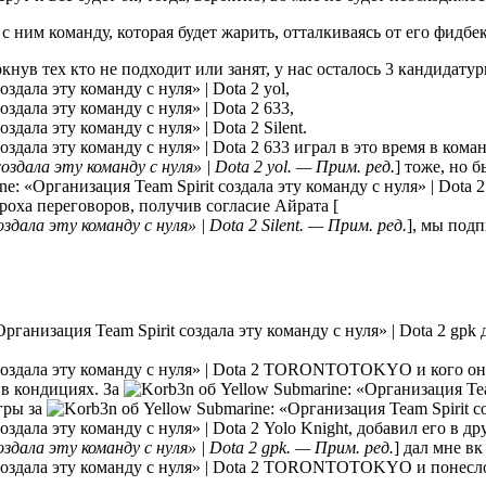
 с ним команду, которая будет жарить, отталкиваясь от его фидбе
кнув тех кто не подходит или занят, у нас осталось 3 кандидатур
yol,
633,
Silent.
633 играл в это время в кома
yol. — Прим. ред.
] тоже, но 
роха переговоров, получив согласие Айрата [
Silent. — Прим. ред.
], мы под
gpk д
TORONTOTOKYO и кого он мо
 в кондициях. За
гры за
Yolo Knight, добавил его в др
gpk. — Прим. ред.
] дал мне в
TORONTOTOKYO и понесло