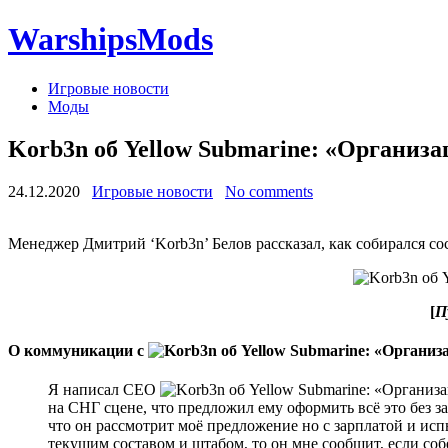
WarshipsMods
Игровые новости
Моды
Korb3n об Yellow Submarine: «‎Организац
24.12.2020
Игровые новости
No comments
Менеджер Дмитрий ‘Korb3n’ Белов рассказал, как собирался сост
[
П
О коммуникации с
Я написал СЕО
на СНГ сцене, что предложил ему оформить всё это без за
что он рассмотрит моё предложение но с зарплатой и исп
текущим составом и штабом, то он мне сообщит, если собер