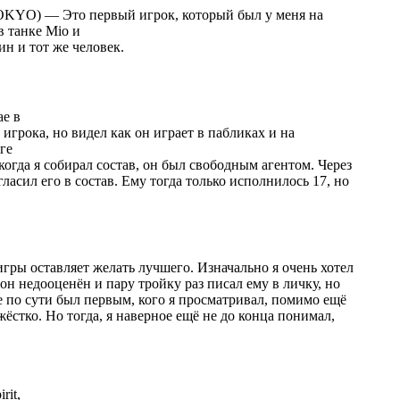
O) — Это первый игрок, который был у меня на
 в танке Mio и
и тот же человек.
ае в
игрока, но видел как он играет в пабликах и на
оге
 когда я собирал состав, он был свободным агентом. Через
гласил его в состав. Ему тогда только исполнилось 17, но
гры оставляет желать лучшего. Изначально я очень хотел
о он недооценён и пару тройку раз писал ему в личку, но
e по сути был первым, кого я просматривал, помимо ещё
ёстко. Но тогда, я наверное ещё не до конца понимал,
rit,