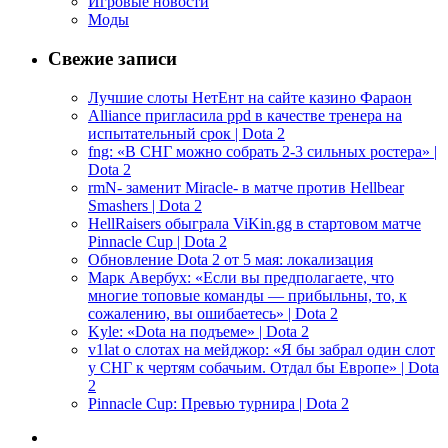
Игровые новости
Моды
Свежие записи
Лучшие слоты НетЕнт на сайте казино Фараон
Alliance пригласила ppd в качестве тренера на
испытательный срок | Dota 2
fng: «В СНГ можно собрать 2-3 сильных ростера» |
Dota 2
rmN- заменит Miracle- в матче против Hellbear
Smashers | Dota 2
HellRaisers обыграла ViKin.gg в стартовом матче
Pinnacle Cup | Dota 2
Обновление Dota 2 от 5 мая: локализация
Марк Авербух: «Если вы предполагаете, что
многие топовые команды — прибыльны, то, к
сожалению, вы ошибаетесь» | Dota 2
Kyle: «Dota на подъеме» | Dota 2
v1lat о слотах на мейджор: «Я бы забрал один слот
у СНГ к чертям собачьим. Отдал бы Европе» | Dota
2
Pinnacle Cup: Превью турнира | Dota 2