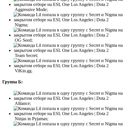
Aggressive Mode;
Nigma;
OG Seed;
Team Secret;
ViKin.gg.
Группа Б:
Alliance;
Ninjas in Pyjamas;