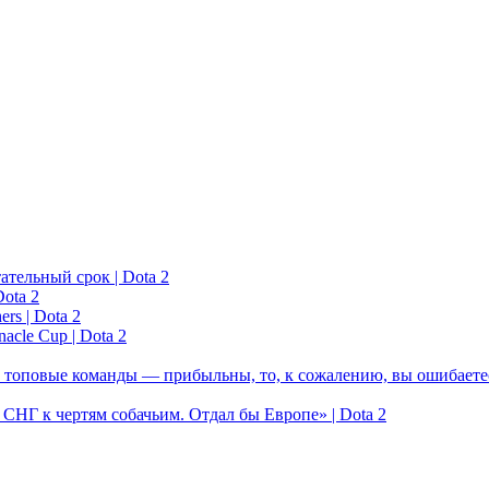
ательный срок | Dota 2
ota 2
rs | Dota 2
acle Cup | Dota 2
 топовые команды — прибыльны, то, к сожалению, вы ошибаетес
у СНГ к чертям собачьим. Отдал бы Европе» | Dota 2