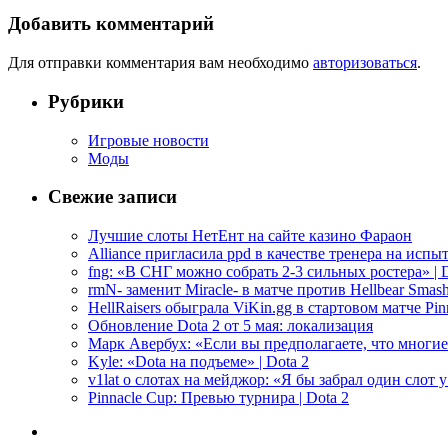
Добавить комментарий
Для отправки комментария вам необходимо
авторизоваться
.
Рубрики
Игровые новости
Моды
Свежие записи
Лучшие слоты НетЕнт на сайте казино Фараон
Alliance пригласила ppd в качестве тренера на испыт
fng: «В СНГ можно собрать 2-3 сильных ростера» | D
rmN- заменит Miracle- в матче против Hellbear Smashe
HellRaisers обыграла ViKin.gg в стартовом матче Pinn
Обновление Dota 2 от 5 мая: локализация
Марк Авербух: «Если вы предполагаете, что многие
Kyle: «Dota на подъеме» | Dota 2
v1lat о слотах на мейджор: «Я бы забрал один слот 
Pinnacle Cup: Превью турнира | Dota 2