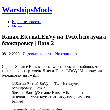
WarshipsMods
Игровые новости
Моды
Канал EternaLEnVy на Twitch получил
блокировку | Dota 2
08.12.2020
Игровые новости
No comments
Сервис StreamerBans в своем twitter-аккаунте сообщил, что
канал киберспортсмена Джеки ‘EternaLEnVy’ Мао получил
блокировку на Twitch.
StreamerBans @StreamerBans Twitch Partner
«EternaLEnVyy» (@EternaLEnVy1991) has been
banned!
streamerbans.com/user/eternalen…