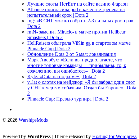
Лучшие слоты НетЕнт на сайте казино Фараон
Alliance пригласила ppd в качестве тренера на
испытательный срок | Dota 2
fng: «В СНГ можно собрать 2-3 сильных ростера» |
Dota 2
rmN- заменит Miracle- в матче против Hellbear
Smashers | Dota 2
HellRaisers обыграла ViKin.gg в стартовом матче
Pinnacle Cup | Dota 2
Обновление Dota 2 от 5 мая: локализация
Марк Авербух: «Если вы предполагаете, что
многие топовые команды — прибыльны, то, к
сожалению, вы ошибаетесь» | Dota 2
Kyle: «Dota на подъеме» | Dota 2
v1lat о слотах на мейджор: «Я бы забрал один слот
у СНГ к чертям собачьим. Отдал бы Европе» | Dota
2
Pinnacle Cup: Превью турнира | Dota 2
© 2026
WarshipsMods
Powered by
WordPress
| Theme released by
Hosting for Wordpress