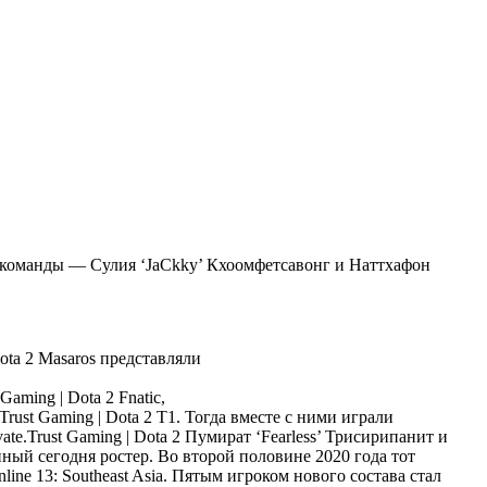
ны команды — Сулия ‘JaCkky’ Кхоомфетсавонг и Наттхафон
Masaros представляли
Fnatic,
T1. Тогда вместе с ними играли
Пумират ‘Fearless’ Трисирипанит и
ый сегодня ростер. Во второй половине 2020 года тот
ine 13: Southeast Asia. Пятым игроком нового состава стал