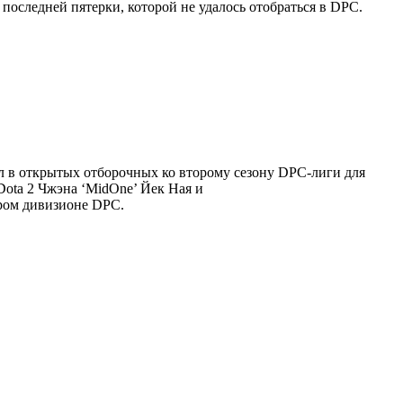
последней пятерки, которой не удалось отобраться в DPC.
л в открытых отборочных ко второму сезону DPC-лиги для
Чжэна ‘MidOne’ Йек Ная и
тором дивизионе DPC.