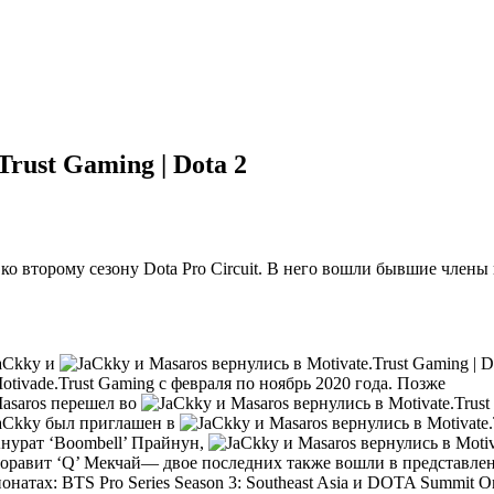
rust Gaming | Dota 2
в ко второму сезону Dota Pro Circuit. В него вошли бывшие чле
aCkky и
tivade.Trust Gaming с февраля по ноябрь 2020 года. Позже
asaros перешел во
aCkky был приглашен в
нурат ‘Boombell’ Прайнун,
оравит ‘Q’ Мекчай— двое последних также вошли в представленн
тах: BTS Pro Series Season 3: Southeast Asia и DOTA Summit Onl