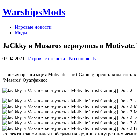
WarshipsMods
Игровые новости
Моды
JaCkky и Masaros вернулись в Motivate.T
07.04.2021
Игровые новости
No comments
Тайская организация Motivade.Trust Gaming представила соста
‘Masaros’ Оуатфакдее.
J
Mo
M
J
А
В
коллектив запомнился победами на крупных внутренних чемпиона