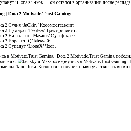
панут ‘LionaX’ Чхов — он остался в организации после распада 
Motivade.Trust Gaming:
Сулия ‘JaCkky’ Кхоомфетсавонг;
Пумират ‘Fearless’ Трисирипанит;
Наттхафон ‘Masaros’ Оуатфакдее;
Воравит ‘Q’ Мекчай;
Супанут ‘LionaX’ Чхов.
Motivade.Trust Gaming победи
вый микс
миэна ‘kpii’ Чока. Коллектив получил право участвовать во в