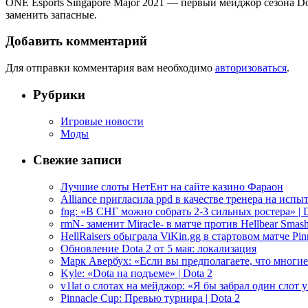
ONE Esports Singapore Major 2021 — первый мейджор сезона Dot
заменить запасные.
Добавить комментарий
Для отправки комментария вам необходимо
авторизоваться
.
Рубрики
Игровые новости
Моды
Свежие записи
Лучшие слоты НетЕнт на сайте казино Фараон
Alliance пригласила ppd в качестве тренера на испыт
fng: «В СНГ можно собрать 2-3 сильных ростера» | D
rmN- заменит Miracle- в матче против Hellbear Smashe
HellRaisers обыграла ViKin.gg в стартовом матче Pinn
Обновление Dota 2 от 5 мая: локализация
Марк Авербух: «Если вы предполагаете, что многие
Kyle: «Dota на подъеме» | Dota 2
v1lat о слотах на мейджор: «Я бы забрал один слот 
Pinnacle Cup: Превью турнира | Dota 2