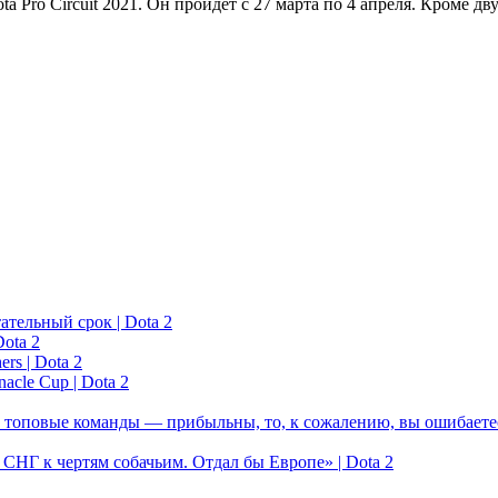
a Pro Circuit 2021. Он пройдет с 27 марта по 4 апреля. Кроме 
ательный срок | Dota 2
ota 2
rs | Dota 2
acle Cup | Dota 2
 топовые команды — прибыльны, то, к сожалению, вы ошибаетес
у СНГ к чертям собачьим. Отдал бы Европе» | Dota 2