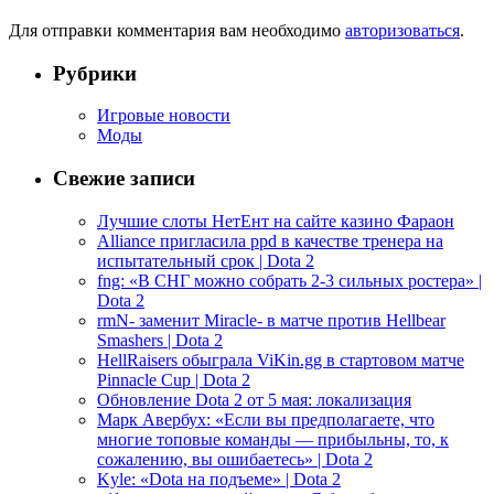
Для отправки комментария вам необходимо
авторизоваться
.
Рубрики
Игровые новости
Моды
Свежие записи
Лучшие слоты НетЕнт на сайте казино Фараон
Alliance пригласила ppd в качестве тренера на
испытательный срок | Dota 2
fng: «В СНГ можно собрать 2-3 сильных ростера» |
Dota 2
rmN- заменит Miracle- в матче против Hellbear
Smashers | Dota 2
HellRaisers обыграла ViKin.gg в стартовом матче
Pinnacle Cup | Dota 2
Обновление Dota 2 от 5 мая: локализация
Марк Авербух: «Если вы предполагаете, что
многие топовые команды — прибыльны, то, к
сожалению, вы ошибаетесь» | Dota 2
Kyle: «Dota на подъеме» | Dota 2