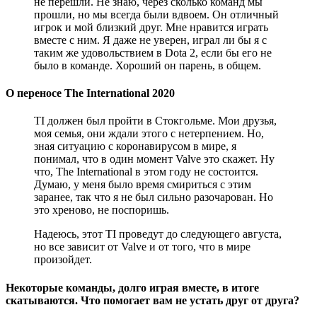
не перешли. Не знаю, через сколько команд мы
прошли, но мы всегда были вдвоем. Он отличный
игрок и мой близкий друг. Мне нравится играть
вместе с ним. Я даже не уверен, играл ли бы я с
таким же удовольствием в Dota 2, если бы его не
было в команде. Хороший он парень, в общем.
О переносе The International 2020
TI должен был пройти в Стокгольме. Мои друзья,
моя семья, они ждали этого с нетерпением. Но,
зная ситуацию с коронавирусом в мире, я
понимал, что в один момент Valve это скажет. Ну
что, The International в этом году не состоится.
Думаю, у меня было время смириться с этим
заранее, так что я не был сильно разочарован. Но
это хреново, не поспоришь.
Надеюсь, этот TI проведут до следующего августа,
но все зависит от Valve и от того, что в мире
произойдет.
Некоторые команды, долго играя вместе, в итоге
скатываются. Что помогает вам не устать друг от друга?