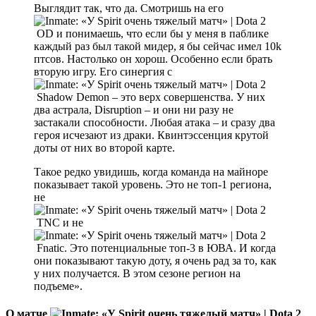
Выглядит так, что да. Смотришь на его
OD и понимаешь, что если бы у меня в паблике
каждый раз был такой мидер, я бы сейчас имел 10k
птсов. Настолько он хорош. Особенно если брать
вторую игру. Его синергия с
Shadow Demon – это верх совершенства. У них
два астрала, Disruption – и они ни разу не
застакали способности. Любая атака – и сразу два
героя исчезают из драки. Квинтэссенция крутой
доты от них во второй карте.
Такое редко увидишь, когда команда на майноре
показывает такой уровень. Это не топ-1 региона,
не
TNC и не
Fnatic. Это потенциальные топ-3 в ЮВА. И когда
они показывают такую доту, я очень рад за то, как
у них получается. В этом сезоне регион на
подъеме».
О матче