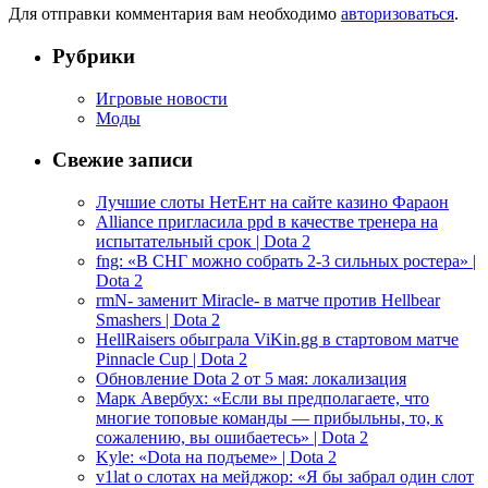
Для отправки комментария вам необходимо
авторизоваться
.
Рубрики
Игровые новости
Моды
Свежие записи
Лучшие слоты НетЕнт на сайте казино Фараон
Alliance пригласила ppd в качестве тренера на
испытательный срок | Dota 2
fng: «В СНГ можно собрать 2-3 сильных ростера» |
Dota 2
rmN- заменит Miracle- в матче против Hellbear
Smashers | Dota 2
HellRaisers обыграла ViKin.gg в стартовом матче
Pinnacle Cup | Dota 2
Обновление Dota 2 от 5 мая: локализация
Марк Авербух: «Если вы предполагаете, что
многие топовые команды — прибыльны, то, к
сожалению, вы ошибаетесь» | Dota 2
Kyle: «Dota на подъеме» | Dota 2
v1lat о слотах на мейджор: «Я бы забрал один слот