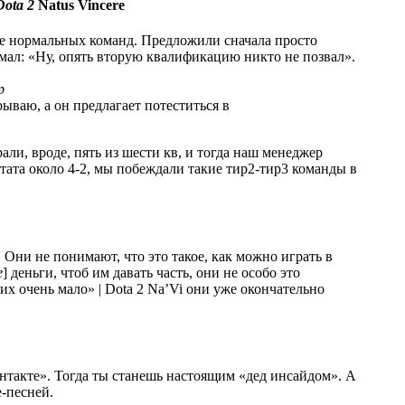
Natus Vincere
ее нормальных команд. Предложили сначала просто
умал: «Ну, опять вторую квалификацию никто не позвал».
р
рываю, а он предлагает потеститься в
али, вроде, пять из шести кв, и тогда наш менеджер
стата около 4-2, мы побеждали такие тир2-тир3 команды в
 Они не понимают, что это такое, как можно играть в
е
] деньги, чтоб им давать часть, они не особо это
Na’Vi они уже окончательно
нтакте». Тогда ты станешь настоящим «дед инсайдом». А
е-песней.