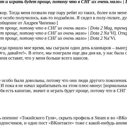
р. Тогда меня позвали еще пару ребят из таких, более или мен
е особо получилось, как-то подзабили. Я сидел в полу-тильте, д
ообщение от Андрея Чипенко [
Mag, трене
Na’Vi
]. Отк
Na’Vi.
огда пришло мое время, мы сыграли один день кланваров – выигр
го, давайте!». В итоге, мы поиграли еще два дня кв, у нас была 
меня оставят, что у меня больше всего шансов.
не особо были довольны, потому что они люди другого поколения.
 пока я не начал зарабатывать на этом плюс-минус [
нормальны
ь опенинг «Токийского Гуля», скрыть профиль в Steam и во «ВКо
подписчиков, и один пост «ВКонтакте» тоже с какой-нибудь аним