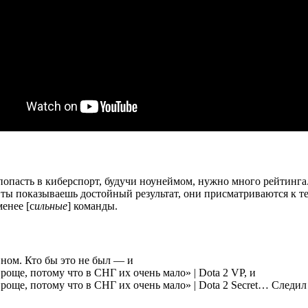
ы попасть в киберспорт, будучи ноунеймом, нужно много рейтинга
ты показываешь достойный результат, они присматриваются к тебе
енее [с
ильные
] команды.
вном. Кто бы это не был — и
VP, и
Secret… Следил 