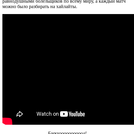
равнодушными болельщиков по всему миру, а каждый матч
можно было разбирать на хайлайты.
Блекхоооооооооол!