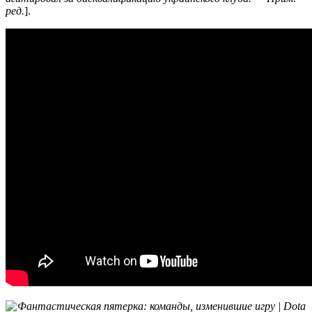
ред.
].