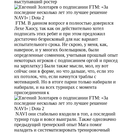
выступавший ростер
FTM. В данном вопросе я полностью доверился
Лехе Хаосу, так как он действительно хотел
подписать этих ребят и при этом предложил
достаточно безрисковый для нас вариант
испытательного срока. Не скрою, у меня, как,
наверное, и у многих болельщиков, были
определенные сомнения, учитывая прошлый опыт
некоторых игроков с подписанием оргой и присед
на зарплатку:) Были также мысли, мол, ну вот
сейчас они в форме, но что дальше, что, если это
их потолок, что, если начнутся траблы с
мотивацией. Но в итоге парни только набирали и
набирали, и на всех турнирах с момента
присоединения к
NAVI они стабильно входили в топ, а последний
турнир года и вовсе выиграли. Также однозначно
предыдущий тренерский опыт Мага помог
наладить и систематизировать тренировочный