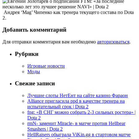
Андрея ‘Mag’ Чипенко как тренера текущего состава по Dota
2.
Добавить комментарий
Для отправки комментария вам необходимо
авторизоваться
.
Рубрики
Игровые новости
Моды
Свежие записи
Лучшие слоты НетЕнт на сайте казино Фараон
Alliance пригласила ppd в качестве тренера на
испытательный срок | Dota 2
fng: «В СНГ можно собрать 2-3 сильных ростера» |
Dota 2
rmN- заменит Miracle- в матче против Hellbear
Smashers | Dota 2
HellRaisers обыграла ViKin.gg в стартовом матче