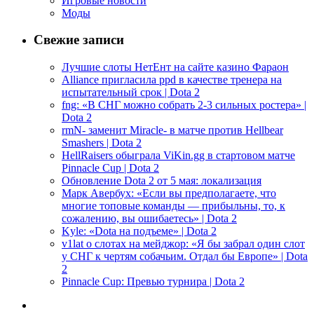
Игровые новости
Моды
Свежие записи
Лучшие слоты НетЕнт на сайте казино Фараон
Alliance пригласила ppd в качестве тренера на
испытательный срок | Dota 2
fng: «В СНГ можно собрать 2-3 сильных ростера» |
Dota 2
rmN- заменит Miracle- в матче против Hellbear
Smashers | Dota 2
HellRaisers обыграла ViKin.gg в стартовом матче
Pinnacle Cup | Dota 2
Обновление Dota 2 от 5 мая: локализация
Марк Авербух: «Если вы предполагаете, что
многие топовые команды — прибыльны, то, к
сожалению, вы ошибаетесь» | Dota 2
Kyle: «Dota на подъеме» | Dota 2
v1lat о слотах на мейджор: «Я бы забрал один слот
у СНГ к чертям собачьим. Отдал бы Европе» | Dota
2
Pinnacle Cup: Превью турнира | Dota 2