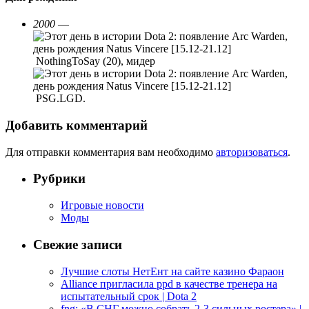
2000
—
NothingToSay (20), мидер
PSG.LGD.
Добавить комментарий
Для отправки комментария вам необходимо
авторизоваться
.
Рубрики
Игровые новости
Моды
Свежие записи
Лучшие слоты НетЕнт на сайте казино Фараон
Alliance пригласила ppd в качестве тренера на
испытательный срок | Dota 2
fng: «В СНГ можно собрать 2-3 сильных ростера» |