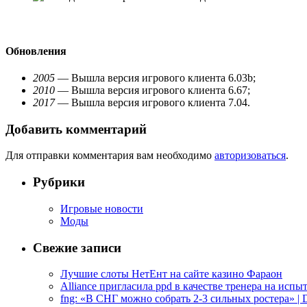
Обновления
2005
— Вышла версия игрового клиента 6.03b;
2010
— Вышла версия игрового клиента 6.67;
2017
— Вышла версия игрового клиента 7.04.
Добавить комментарий
Для отправки комментария вам необходимо
авторизоваться
.
Рубрики
Игровые новости
Моды
Свежие записи
Лучшие слоты НетЕнт на сайте казино Фараон
Alliance пригласила ppd в качестве тренера на испыт
fng: «В СНГ можно собрать 2-3 сильных ростера» | D