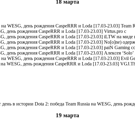
18 марта
Team Ru
Virtus.pro с
iLTW на миде 
No[o]ne) одерж
paiN Gaming со
Алексея ‘Solo’
Evil Ge
VGJ.Thu
19 марта