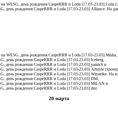
Loda (3
Alliance. На д
Misha,
Iceberg,
yamich и
Artstyle (трене
Winstrike. На 
DM,
MiLAN и
dnz.
20 марта