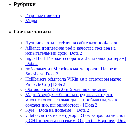
Рубрики
Игровые новости
Моды
Свежие записи
Лучшие слоты НетЕнт на сайте казино Фараон
Alliance пригласила ppd в качестве тренера на
испытательный срок | Dota 2
fng: «В СНГ можно собрать 2-3 сильных ростера» |
Dota 2
rmN- заменит Miracle- в матче против Hellbear
Smashers | Dota 2
HellRaisers обыграла ViKin.gg в стартовом матче
Pinnacle Cup | Dota 2
Обновление Dota 2 от 5 мая: локализация
Марк Авербух: «Если вы предполагаете, что
многие топовые команды — прибыльны, то, к
сожалению, вы ошибаетесь» | Dota 2
Kyle: «Dota на подъеме» | Dota 2
v1lat о слотах на мейджор: «Я бы забрал один слот
у СНГ к чертям собачьим. Отдал бы Европе» | Dota
2