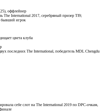
25), оффлейнер
ь The International 2017, серебряный призер TI9;
 бывший игрок
щищает цвета клуба
р
двух последних The International, победитель MDL Chengdu
тировала себе слот на The International 2019 по DPC-очкам,
 финале