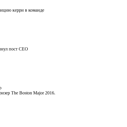
ицию керри в команде
инул пост СЕО
р
изер The Boston Major 2016.