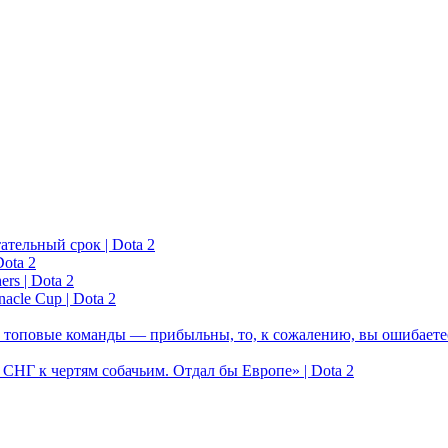
ательный срок | Dota 2
ota 2
rs | Dota 2
acle Cup | Dota 2
 топовые команды — прибыльны, то, к сожалению, вы ошибаетес
у СНГ к чертям собачьим. Отдал бы Европе» | Dota 2