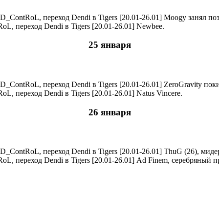
Moogy занял поз
Newbee.
25 января
ZeroGravity пок
Natus Vincere.
26 января
ThuG (26), миде
Ad Finem, серебряный пр