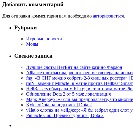
Добавить комментарий
Для отправки комментария вам необходимо
авторизоваться
.
Рубрики
Игровые новости
Моды
Свежие записи
Лучшие слоты НетЕнт на сайте казино Фараон
Alliance пригласила ppd в качестве тренера на испыт
fng: «В СНГ можно собрать 2-3 сильных ростера» | D
rmN- заменит Miracle- в матче против Hellbear Smashe
HellRaisers обыграла ViKin.gg в стартовом матче Pinn
Обновление Dota 2 от 5 мая: локализация
Марк Авербух: «Если вы предполагаете, что многие
Kyle: «Dota на подъеме» | Dota 2
v1lat о слотах на мейджор: «Я бы забрал один слот 
Pinnacle Cup: Превью турнира | Dota 2